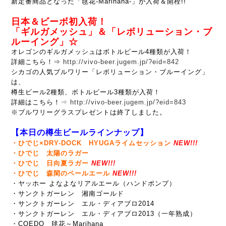
新定番商品となった「
毬花-Marihana-」が入荷＆開栓!!
日本＆ビーボ初入荷！
「ギルガメッシュ」＆「レボリューション・ブ
ルーイング」☆
オレゴンのギルガメッシュはボトルビール4種類が入荷！
詳細こちら！⇒
http://vivo-beer.jugem.jp/?eid=842
シカゴの人気ブルワリー「レボリューション・ブルーイング」
は、
樽生ビール2種類、ボトルビール3種類が入荷！
詳細はこちら！
⇒
http://vivo-beer.jugem.jp/?eid=843
※ブルワリーグラスプレゼントは終了しました。
【本日の樽生ビールラインナップ】
・ひでじ×DRY-DOCK HYUGAライムセッション
NEW!!!
・ひでじ 太陽のラガー
・ひでじ 日向夏ラガー
NEW!!!
・ひでじ 森閑のペールエール
NEW!!!
・ヤッホー よなよなリアルエール（ハンドポンプ）
・サンクトガーレン 湘南ゴールド
・サンクトガーレン エル・ディアブロ2014
・サンクトガーレン エル・ディアブロ2013（一年熟成）
・COEDO 毬花～Marihana