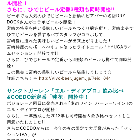
ル開栓！
さらに、ひでじビール定番3種類も同時開栓!!
ビーボでも人気のひでじビールと新橋のビアバーの名店DRY-
DOCKさんがコラボビールを醸造！
宮崎の特産を使い美味しいビールをつくり醸造所と、宮崎出身で
ひでじビールを愛するパブスタッフがコラボして、
宮崎愛に溢れた美味しいビールが出来上がりました！
宮崎特産の柑橘「へべす」を使ったライトエール「HYUGAライ
ムセッション」開栓です!!
さらに、ひでじビールの定番から3種類のビールも樽生で同時開
栓♪
この機会に宮崎の美味しいビールを堪能しましょう☆
詳細こちら！⇒
http://vivo-beer.jugem.jp/?eid=844
サンクトガーレン「エル・ディアブロ」飲み比べ
&COEDO新定番「毬花」開栓中！
ボジョレーと同日に発売される｢麦のワイン=バーレーワイン｣の
エル・ディアブロが開栓！
さらに、一年熟成した2013年も同時開栓＆飲み比べセットもご
用意いたしました!!
さらにCOEDOからは、今年の春の限定で大反響があった「セッ
ションIPA」が