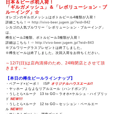
日本＆ビーボ初入荷！
「ギルガメッシュ」＆「レボリューション・ブ
ルーイング」☆
オレゴンのギルガメッシュはボトルビール4種類が入荷！
詳細こちら！⇒
http://vivo-beer.jugem.jp/?eid=842
シカゴの人気ブルワリー「レボリューション・ブルーイング」
は、
樽生ビール2種類、ボトルビール3種類が入荷！
詳細はこちら！
⇒
http://vivo-beer.jugem.jp/?eid=843
※ブルワリーグラスプレゼントは終了しました。
※樽生ビールは終了しました。次回入荷をお待ちください。
～12/7(日)は店内清掃のため、24時閉店とさせて頂
きます。～
【本日の樽生ビールラインナップ】
・ベアード×ビーボ！ ISP
オリジナルハウスエール!!
・ヤッホー よなよなリアルエール（ハンドポンプ）
・うしとら×ルーク 13 to GO～ラオホ×ケルシュ・ハイブリッ
ド
NEW!!!
・うしとら×ルーク 12 to GO～セッション・ペールエー
ル
NEW!!!