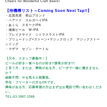
Cheers for Wonderful Craft Beers!
【待機樽リスト～Coming Soon Next Tap!!】
・志賀高原 美山ブロンド
・ベアード スルガベイIPA
・あくら スモークIPA
・湘南ビール W-IPA
・ブレイクサイド シトラスラストIPA
・ブリュードッグ×ストーン×マジックロック マジックストー
ンドッグ
・マザマ セゾン・デートル
【只今、スタッフ募集中！】
ビールが好き！食べるのが好き!!接客が好き!!!
と言う方、または、興味がある方、ビーボで一緒に働きません
か？
経験不問、やる気＆人柄重視。
学生・フリーターの方もOKです。
興味がある方、応募希望の方はまずはお電話で問い合わせくださ
い。
TEL:03-3987-1588