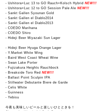
- Ushitora×Luc 13 to GO Rauch×Kolsch Hybrid
NEW!!!
-
Ushitora×Luc 12 to GO Session Pale Ale
NEW!!!
- Sankt Gallen Syounan Gold
- Sankt Gallen el Diablo2014
- Sankt Gallen el Diablo2013
- COEDO Marihana
- COEDO Shiro
- Hideji Beer Miyazaki Sun Lager
- Hideji Beer Hyuga Orange Lager
- Y.Market White Wing
- Baird West Coast Wheat Wine
- Swan Lake Porter
- Fujizakura Heights Rauchbock
- Breakside Toro Red
NEW!!!
- Ballast Point Sculpin IPA
- Stillwater Debutante Biere de Garde
- Celis White
- Guinness
- Yebisu
今夜も美味しいビールと楽しいひとときを！