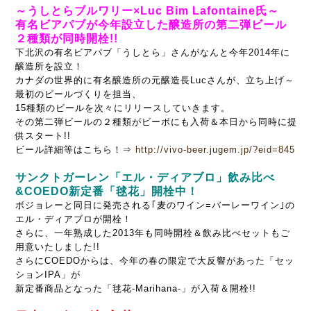
～うしとらブルワリー×Luc Bim Lafontaine氏～
有名ビアパブが今年設立した醸造所の第二弾ビール
２種類が同時開栓!!
下北沢の有名ビアパブ「うしとら」さんがなんと今年2014年に
醸造所を設立！
カナダの世界的に有名醸造所の元醸造長Lucさんが、立ち上げ～
最初のビールづくりを担当、
15種類のビールを次々にリリースしていきます。
その第二弾ビールの２種類がビーボにも入荷＆本日から同時に提
供スタート!!
ビール詳細等はこちら！⇒
http://vivo-beer.jugem.jp/?eid=845
サンクトガーレン「エル・ディアブロ」飲み比べ
&COEDO新定番「毬花」開栓中！
ボジョレーと同日に発売される｢麦のワイン=バーレーワイン｣の
エル・ディアブロが開栓！
さらに、一年熟成した2013年も同時開栓＆飲み比べセットもご
用意いたしました!!
さらにCOEDOからは、今年の春の限定で大反響があった「セッ
ションIPA」が
新定番商品となった「
毬花-Marihana-」が入荷＆開栓!!