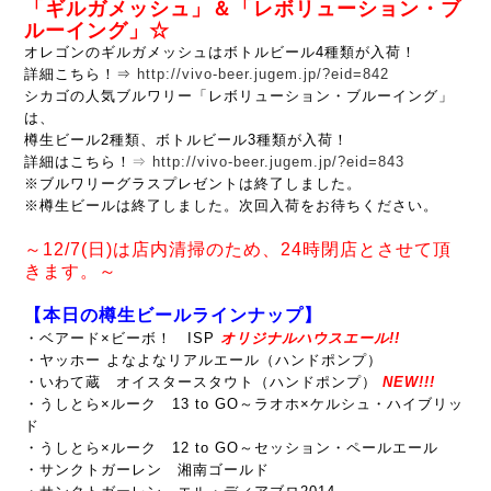
「ギルガメッシュ」＆「レボリューション・ブ
ルーイング」☆
オレゴンのギルガメッシュはボトルビール4種類が入荷！
詳細こちら！⇒
http://vivo-beer.jugem.jp/?eid=842
シカゴの人気ブルワリー「レボリューション・ブルーイング」
は、
樽生ビール2種類、ボトルビール3種類が入荷！
詳細はこちら！
⇒
http://vivo-beer.jugem.jp/?eid=843
※ブルワリーグラスプレゼントは終了しました。
※樽生ビールは終了しました。次回入荷をお待ちください。
～12/7(日)は店内清掃のため、24時閉店とさせて頂
きます。～
【本日の樽生ビールラインナップ】
・ベアード×ビーボ！ ISP
オリジナルハウスエール!!
・ヤッホー よなよなリアルエール（ハンドポンプ）
・いわて蔵 オイスタースタウト（ハンドポンプ）
NEW!!!
・うしとら×ルーク 13 to GO～ラオホ×ケルシュ・ハイブリッ
ド
・うしとら×ルーク 12 to GO～セッション・ペールエール
・サンクトガーレン 湘南ゴールド