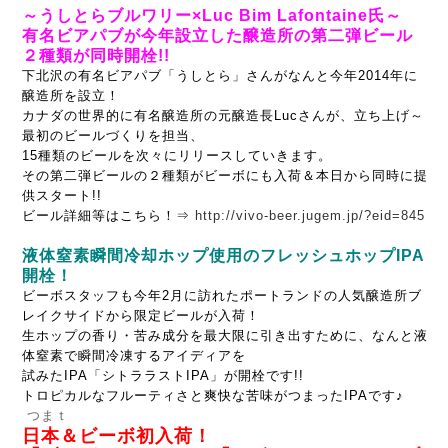
～うしとらブルワリー×Luc Bim Lafontaine氏～
有名ビアパブが今年設立した醸造所の第二弾ビール
２種類が同時開栓!!
下北沢の有名ビアパブ「うしとら」さんがなんと今年2014年に
醸造所を設立！
カナダの世界的に有名醸造所の元醸造長Lucさんが、立ち上げ～
最初のビールづくりを担当、
15種類のビールを次々にリリースしていきます。
その第二弾ビールの２種類がビーボにも入荷＆本日から同時に提
供スタート!!
ビール詳細等はこちら！⇒
http://vivo-beer.jugem.jp/?eid=845
液体窒素瞬間冷却ホップ使用のフレッシュホップIPA
開栓！
ビーボスタッフも今年2月に訪れたポートランドの人気醸造所ブ
レイクサイドから限定ビールが入荷！
生ホップの香り・苦み成分を最大限に引き出すために、なんと液
体窒素で瞬間冷凍するアイディアを
試みたIPA「シトララストIPA」が開栓です!!
トロピカルなフルーティさと爽快な苦味がつまったIPAです♪
つまｔ
日本＆ビーボ初入荷！