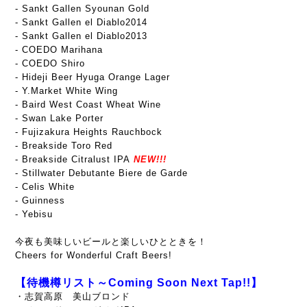
- Sankt Gallen Syounan Gold
- Sankt Gallen el Diablo2014
- Sankt Gallen el Diablo2013
- COEDO Marihana
- COEDO Shiro
- Hideji Beer Hyuga Orange Lager
- Y.Market White Wing
- Baird West Coast Wheat Wine
- Swan Lake Porter
- Fujizakura Heights Rauchbock
- Breakside Toro Red
- Breakside Citralust IPA
NEW!!!
- Stillwater Debutante Biere de Garde
- Celis White
- Guinness
- Yebisu
今夜も美味しいビールと楽しいひとときを！
Cheers for Wonderful Craft Beers!
【待機樽リスト～Coming Soon Next Tap!!】
・志賀高原 美山ブロンド