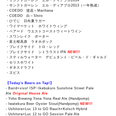
・サンクトガーレン エル・ディアブロ2014
・サンクトガーレン エル・ディアブロ2013（一年熟成）
・COEDO 毬花～Marihana
・COEDO 白～Shiro
・ひでじ 日向夏ラガー
・ワイマーケット ホワイトウィング
・ベアード ウエストコーストウィートワイン
・スワンレイク ポーター
・富士桜高原 ラオホボック
・ブレイクサイド トロ・レッド
・ブレイクサイド シトララストIPA
NEW!!!
・スティルウォーター デビュタント・ビール・ド・ギャルド
・セリスホワイト
・ギネスドラフト
・ヱビス
【Today's Beers on Tap!】
-
Baird+vivo! ISP~Ikebukuro Sunshine Street Pale
Ale
Original House Ale
- Yoho Brewing Yona Yona Real Ale (Handpomp)
- Iwatekura Beer Oyster Stout(Handpomp)
NEW!!!
- Ushitora×Luc 13 to GO Rauch×Kolsch Hybrid
-
Ushitora×Luc 12 to GO Session Pale Ale