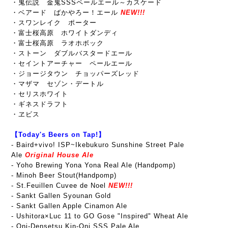
・鬼伝説 金鬼SSSペールエール～カスケード
・ベアード ばかやろー！エール
NEW!!!
・スワンレイク ポーター
・富士桜高原 ホワイトダンディ
・富士桜高原 ラオホボック
・ストーン ダブルバスタードエール
・セイントアーチャー ペールエール
・ジョージタウン チョッパーズレッド
・マザマ セゾン・デートル
・セリスホワイト
・ギネスドラフト
・ヱビス
【Today's Beers on Tap!】
-
Baird+vivo! ISP~Ikebukuro Sunshine Street Pale
Ale
Original House Ale
- Yoho Brewing Yona Yona Real Ale (Handpomp)
- Minoh Beer Stout(Handpomp)
- St.Feuillen Cuvee de Noel
NEW!!!
- Sankt Gallen Syounan Gold
- Sankt Gallen Apple Cinamon Ale
- Ushitora×Luc 11 to GO Gose "Inspired" Wheat Ale
- Oni-Densetsu Kin-Oni SSS Pale Ale