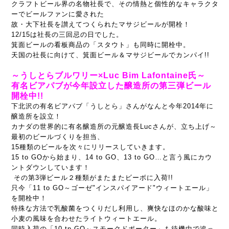
クラフトビール界の名物社長で、その情熱と個性的なキャラクタ
ーでビールファンに愛された
故・大下社長を
讃えてつくられたマサジビールが開栓！
12/15は社長の三回忌の日でした。
箕面ビールの看板商品の「スタウト」も同時に開栓中。
天国の社長に向けて、箕面ビール＆マサジビールでカンパイ!!
～うしとらブルワリー×Luc Bim Lafontaine氏～
有名ビアパブが今年設立した醸造所の第三弾ビール
開栓中!!
下北沢の有名ビアパブ「うしとら」さんがなんと今年2014年に
醸造所を設立！
カナダの世界的に有名醸造所の元醸造長Lucさんが、立ち上げ～
最初のビールづくりを担当、
15種類のビールを次々にリリースしていきます。
15 to GOから始まり、14 to GO、
13 to GO…と言う風にカウ
ントダウンしています！
その第3弾ビール２種類がまたまたビーボに入荷!!
只今「11 to GO～ゴーゼ"インスパイアード"ウィートエール」
を開栓中！
特殊な方法で乳酸菌をつくりだし利用し、爽快なほのかな酸味と
小麦の風味を合わせたライトウィートエール。
同時入荷の「
10 tp GO～スモークドポーター」も待機中で追っ