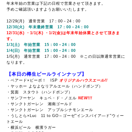
年末年始の営業は下記の日程で営業させて頂きます。
予めご確認頂いますようお願いいたします。
12/29(月) 通常営業 17：00－24：00
12/30(火) 年末最終営業 17：00－24：00
12/31(水) ・1/1(木) ・1/2(金)は年末年始休業とさせて頂きま
す。
1/3(土) 年始営業 15：00－24：00
1/4(日) 年始営業 15：00－24：00
1/5(月) 通常営業 17：00－24：00 ※この日以降通常営業に
なります。
【本日の樽生ビールラインナップ】
・ベアード×ビーボ！ ISP
オリジナルハウスエール!!
・ヤッホー よなよなリアルエール（ハンドポンプ）
・箕面 スタウト（ハンドポンプ）
・サンフーヤン キュベ・ド・ノエル
NEW!!!
・サンクトガーレン 湘南ゴールド
・サンクトガーレン アップルシナモンエール
・うしとら×Luc 11 to GO～ゴーゼ"インスパイア―ド"ウィー
トエール
・横浜ビール 横濱ラガー