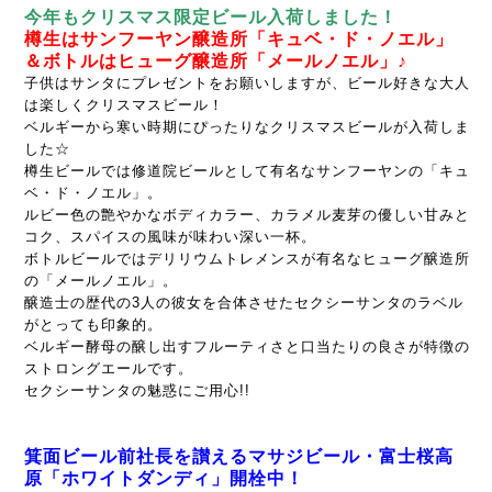
今年もクリスマス限定ビール入荷しました！
樽生はサンフーヤン醸造所「キュベ・ド・ノエル」
＆ボトルはヒューグ醸造所「メールノエル」♪
子供はサンタにプレゼントをお願いしますが、ビール好きな大人
は楽しくクリスマスビール！
ベルギーから寒い時期にぴったりなクリスマスビールが入荷しま
した☆
樽生ビールでは修道院ビールとして有名なサンフーヤンの「キュ
ベ・ド・ノエル」。
ルビー色の艶やかなボディカラー、カラメル麦芽の優しい甘みと
コク、スパイスの風味が味わい深い一杯。
ボトルビールではデリリウムトレメンスが有名なヒューグ醸造所
の「メールノエル」。
醸造士の歴代の3人の彼女を合体させたセクシーサンタのラベル
がとっても印象的。
ベルギー酵母の醸し出すフルーティさと口当たりの良さが特徴の
ストロングエールです。
セクシーサンタの魅惑にご用心!!
箕面ビール前社長を讃えるマサジビール・富士桜高
原「ホワイトダンディ」開栓中！