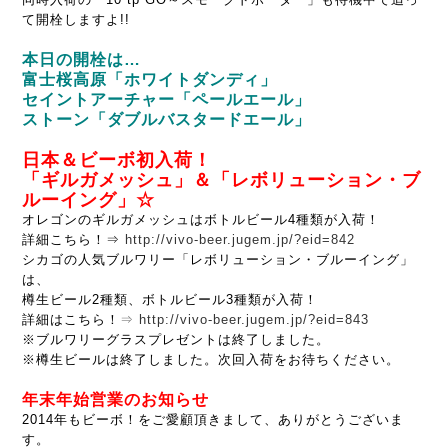
て開栓しますよ!!
本日の開栓は…
富士桜高原「ホワイトダンディ」
セイントアーチャー「ペールエール」
ストーン「ダブルバスタードエール」
日本＆ビーボ初入荷！
「ギルガメッシュ」＆「レボリューション・ブ
ルーイング」☆
オレゴンのギルガメッシュはボトルビール4種類が入荷！
詳細こちら！⇒
http://vivo-beer.jugem.jp/?eid=842
シカゴの人気ブルワリー「レボリューション・ブルーイング」
は、
樽生ビール2種類、ボトルビール3種類が入荷！
詳細はこちら！
⇒
http://vivo-beer.jugem.jp/?eid=843
※ブルワリーグラスプレゼントは終了しました。
※樽生ビールは終了しました。次回入荷をお待ちください。
年末年始営業のお知らせ
2014年もビーボ！をご愛顧頂きまして、ありがとうございま
す。