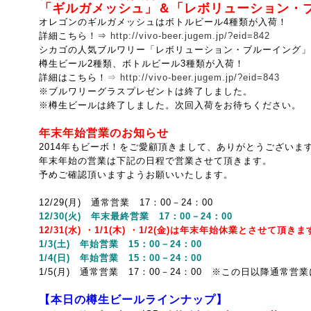
「ギルガメッシュ」＆「レボリューション・
オレゴンのギルガメッシュはボトルビール4種類が入荷！
詳細こちら！⇒
http://vivo-beer.jugem.jp/?eid=842
シカゴの人気ブルワリー「レボリューション・ブルーイング」
樽生ビール2種類、ボトルビール3種類が入荷！
詳細はこちら！
⇒
http://vivo-beer.jugem.jp/?eid=843
※ブルワリーグラスプレゼントは終了しました。
※樽生ビールは終了しました。次回入荷をお待ちください。
年末年始営業のお知らせ
2014年もビーボ！をご愛顧頂きまして、ありがとうございま
年末年始の営業は下記の日程で営業させて頂きます。
予めご確認頂いますようお願いいたします。
12/29(月) 通常営業 17：00－24：00
12/30(火) 年末最終営業 17：00－24：00
12/31(水) ・1/1(木) ・1/2(金)は年末年始休業とさせて頂き
1/3(土) 年始営業 15：00－24：00
1/4(日) 年始営業 15：00－24：00
1/5(月) 通常営業 17：00－24：00 ※この日以降通常営
【本日の樽生ビールラインナップ】