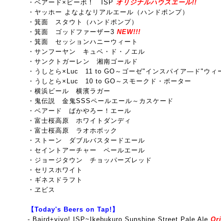
・ベアード×ビーボ！ ISP
オリジナルハウスエール!!
・ヤッホー よなよなリアルエール（ハンドポンプ）
・箕面 スタウト（ハンドポンプ）
・箕面 ゴッドファーザー3
NEW!!!
・箕面 セッションハニーウィート
・サンフーヤン キュベ・ド・ノエル
・サンクトガーレン 湘南ゴールド
・うしとら×Luc 11 to GO～ゴーゼ"インスパイア―ド"ウ
・うしとら×Luc 10 to GO～スモークド・ポーター
・横浜ビール 横濱ラガー
・鬼伝説 金鬼SSSペールエール～カスケード
・ベアード ばかやろー！エール
・富士桜高原 ホワイトダンディ
・富士桜高原 ラオホボック
・ストーン ダブルバスタードエール
・セイントアーチャー ペールエール
・ジョージタウン チョッパーズレッド
・セリスホワイト
・ギネスドラフト
・ヱビス
【Today's Beers on Tap!】
-
Baird+vivo! ISP~Ikebukuro Sunshine Street Pale Ale
Ori