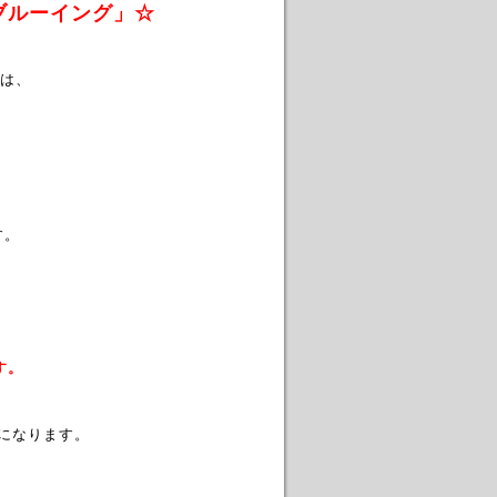
ブルーイング」☆
は、
す。
ます。
業になります。