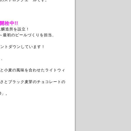
栓中!!
に醸造所を設立！
げ～最初のビールづくりを担当、
カウントダウンしています！
」、
と小麦の風味を合わせたライトウィ
さとブラック麦芽のチョコレートの
O」。