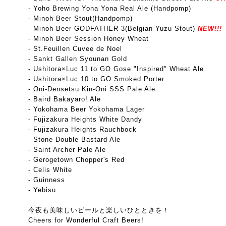
- Yoho Brewing Yona Yona Real Ale (Handpomp)
- Minoh Beer Stout(Handpomp)
- Minoh Beer GODFATHER 3(Belgian Yuzu Stout)
NEW!!!
- Minoh Beer Session Honey Wheat
- St.Feuillen Cuvee de Noel
- Sankt Gallen Syounan Gold
- Ushitora×Luc 11 to GO Gose "Inspired" Wheat Ale
- Ushitora×Luc 10 to GO Smoked Porter
- Oni-Densetsu Kin-Oni SSS Pale Ale
- Baird Bakayaro! Ale
- Yokohama Beer Yokohama Lager
- Fujizakura Heights White Dandy
- Fujizakura Heights Rauchbock
- Stone Double Bastard Ale
- Saint Archer Pale Ale
- Gerogetown Chopper's Red
- Celis White
- Guinness
- Yebisu
今夜も美味しいビールと楽しいひとときを！
Cheers for Wonderful Craft Beers!