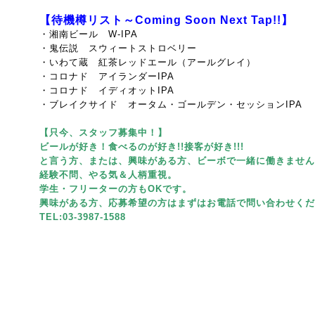
【待機樽リスト～Coming Soon Next Tap!!】
・湘南ビール W-IPA
・鬼伝説 スウィートストロベリー
・いわて蔵 紅茶レッドエール（アールグレイ）
・コロナド アイランダーIPA
・コロナド イディオットIPA
・ブレイクサイド オータム・ゴールデン・セッションIPA
【只今、スタッフ募集中！】
ビールが好き！食べるのが好き!!接客が好き!!!
と言う方、または、興味がある方、ビーボで一緒に働きません
経験不問、やる気＆人柄重視。
学生・フリーターの方もOKです。
興味がある方、応募希望の方はまずはお電話で問い合わせくだ
TEL:03-3987-1588