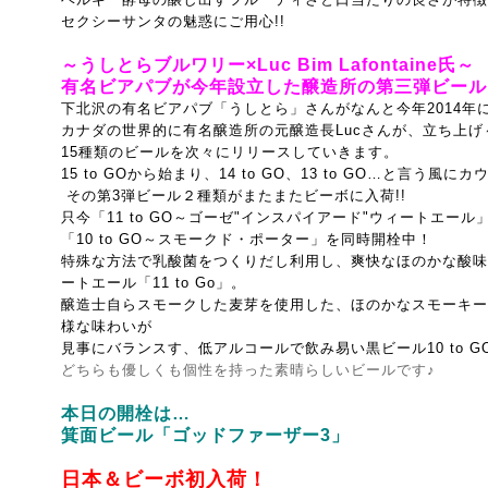
セクシーサンタの魅惑にご用心!!
～うしとらブルワリー×Luc Bim Lafontaine氏～
有名ビアパブが今年設立した醸造所の第三弾ビール開
下北沢の有名ビアパブ「うしとら」さんがなんと今年2014年
カナダの世界的に有名醸造所の元醸造長Lucさんが、立ち上
15種類のビールを次々にリリースしていきます。
15 to GOから始まり、14 to GO、
13 to GO…と言う風に
その第3弾ビール２種類がまたまたビーボに入荷!!
只今「11 to GO～ゴーゼ"インスパイアード"ウィートエール
「10 to GO～スモークド・ポーター」を同時開栓中！
特殊な方法で乳酸菌をつくりだし利用し、爽快なほのかな酸味
ートエール「11 to Go」。
醸造士自らスモークした麦芽を使用した、ほのかなスモーキー
様な味わいが
見事にバランスす、低アルコールで飲み易い黒ビール10 to G
どちらも優しくも個性を持った素晴らしいビールです♪
本日の開栓は…
箕面ビール「ゴッドファーザー3」
日本＆ビーボ初入荷！