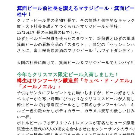
箕面ビール前社長を讃えるマサジビール・箕面ビー
栓中！
クラフトビール界の名物社長で、その情熱と個性的なキャラク
故・大下社長を
讃えてつくられたマサジビールが開栓！
12/15は社長の三回忌の日でした。
ゆずとベルギー酵母を使ったスタウトで、焙煎香とゆずの風味
箕面ビールの看板商品の「スタウト」、限定の「セッションハ
さらに、富士桜高原麦酒のマサジビール「ホワイトダンディ」も
天国の社長に向けて、箕面ビール＆マサジビールでカンパイ!!
今年もクリスマス限定ビール入荷しました！
樽生はサンフーヤン醸造所「キュベ・ド・ノエル」
「メールノエル」♪
子供はサンタにプレゼントをお願いしますが、ビール好きな大
ベルギーから寒い時期にぴったりなクリスマスビールが入荷し
樽生ビールでは修道院ビールとして有名なサンフーヤンの「キ
ルビー色の艶やかなボディカラー、カラメル麦芽の優しい甘み
い一杯。
ボトルビールではデリリウムトレメンスが有名なヒューグ醸造
醸造士の歴代の3人の彼女を合体させたセクシーサンタのラベ
ベルギー酵母の醸し出すフルーティさと口当たりの良さが特徴