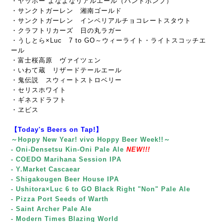
・ヤッホー よなよなリアルエール（ハンドポンプ）
・サンクトガーレン 湘南ゴールド
・サンクトガーレン インペリアルチョコレートスタウト
・クラフトリカーズ 日の丸ラガー
・うしとら×Luc 7 to GO～ウィーライト・ライトスコッチエ
ール
・富士桜高原 ヴァイツェン
・いわて蔵 リザードテールエール
・鬼伝説 スウィートストロベリー
・セリスホワイト
・ギネスドラフト
・ヱビス
【Today's Beers on Tap!】
～Hoppy New Year! vivo Hoppy Beer Week!!～
- Oni-Densetsu Kin-Oni Pale Ale
NEW!!!
- COEDO Marihana Session IPA
- Y.Market Cascaear
- Shigakougen Beer House IPA
- Ushitora×Luc 6 to GO Black Right "Non" Pale Ale
- Pizza Port Seeds of Warth
- Saint Archer Pale Ale
- Modern Times Blazing World