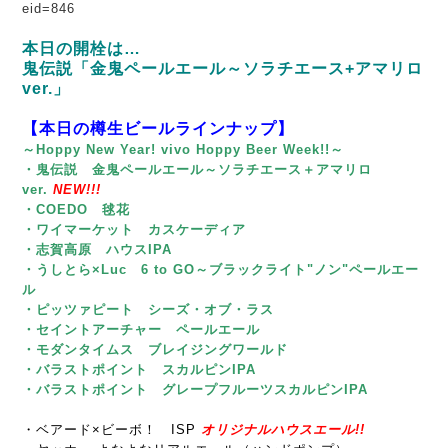
eid=846
本日の開栓は…
鬼伝説「金鬼ペールエール～ソラチエース+アマリロ
ver.」
【本日の樽生ビールラインナップ】
～Hoppy New Year! vivo Hoppy Beer Week!!～
・鬼伝説 金鬼ペールエール～ソラチエース＋アマリロ
ver.
NEW!!!
・COEDO 毬花
・ワイマーケット カスケーディア
・志賀高原 ハウスIPA
・うしとら×Luc 6 to GO～ブラックライト"ノン"ペールエー
ル
・ピッツァピート シーズ・オブ・ラス
・セイントアーチャー ペールエール
・モダンタイムス ブレイジングワールド
・バラストポイント スカルピンIPA
・バラストポイント グレープフルーツスカルピンIPA
・ベアード×ビーボ！ ISP
オリジナルハウスエール!!