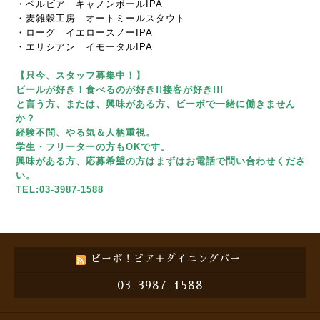
・ベルビア キャノンボールIPA
・麦雑穀工房 オートミールスタウト
・ローグ イエロースノーIPA
・エリシアン イモータルIPA
【只今、スタッフ募集中！】
ビールが好き！食べるのが好き!!接客が好き!!!
と言う方、または、興味がある方、ビーボで一緒に働きません
か？
経験不問、やる気＆人柄重視。
学生・フリーターの方もOKです。
興味がある方、応募希望の方はまずはお電話で問い合わせくださ
い。
TEL:03-3987-1588
ビーボ！ビア＋ダイニングバー
03-3987-1588