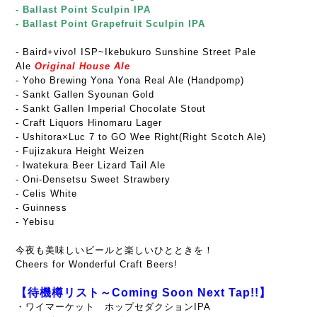
- Ballast Point Sculpin IPA
- Ballast Point Grapefruit Sculpin IPA
-
Baird+vivo! ISP~Ikebukuro Sunshine Street Pale
Ale
Original House Ale
- Yoho Brewing Yona Yona Real Ale (Handpomp)
- Sankt Gallen Syounan Gold
- Sankt Gallen Imperial Chocolate Stout
- Craft Liquors Hinomaru Lager
- Ushitora×Luc 7 to GO Wee Right(Right Scotch Ale)
- Fujizakura Height Weizen
- Iwatekura Beer Lizard Tail Ale
- Oni-Densetsu Sweet Strawbery
- Celis White
- Guinness
- Yebisu
今夜も美味しいビールと楽しいひとときを！
Cheers for Wonderful Craft Beers!
【待機樽リスト～Coming Soon Next Tap!!】
・ワイマーケット ホップセダクションIPA