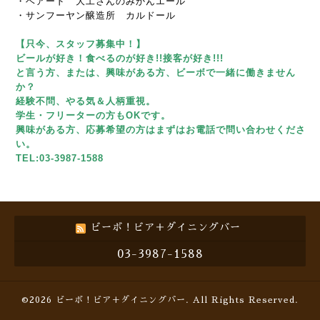
・ベアード 大工さんのみかんエール
・サンフーヤン醸造所 カルドール
【只今、スタッフ募集中！】
ビールが好き！食べるのが好き!!接客が好き!!!
と言う方、または、興味がある方、ビーボで一緒に働きません
か？
経験不問、やる気＆人柄重視。
学生・フリーターの方もOKです。
興味がある方、応募希望の方はまずはお電話で問い合わせくださ
い。
TEL:03-3987-1588
ビーボ！ビア＋ダイニングバー
03-3987-1588
©2026
ビーボ！ビア＋ダイニングバー
. All Rights Reserved.