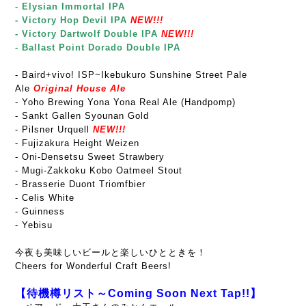
- Elysian Immortal IPA
- Victory Hop Devil IPA
NEW!!!
- Victory Dartwolf Double IPA
NEW!!!
- Ballast Point Dorado Double IPA
-
Baird+vivo! ISP~Ikebukuro Sunshine Street Pale
Ale
Original House Ale
- Yoho Brewing Yona Yona Real Ale (Handpomp)
- Sankt Gallen Syounan Gold
- Pilsner Urquell
NEW!!!
- Fujizakura Height Weizen
- Oni-Densetsu Sweet Strawbery
- Mugi-Zakkoku Kobo Oatmeel Stout
- Brasserie Duont Triomfbier
- Celis White
- Guinness
- Yebisu
今夜も美味しいビールと楽しいひとときを！
Cheers for Wonderful Craft Beers!
【待機樽リスト～Coming Soon Next Tap!!】