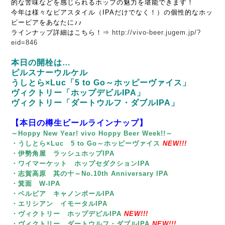
的な苦味などを感じられるホップの魅力を堪能できます！
今年は様々なビアスタイル（IPAだけでなく！）の個性的なホッ
ピービアをあなたに♪♪
ラインナップ詳細はこちら！⇒
http://vivo-beer.jugem.jp/?
eid=846
本日の開栓は…
ピルスナーウルケル
うしとら×Luc「5 to Go～ホッピーヴァイス」
ヴィクトリー「ホップデビルIPA」
ヴィクトリー「ダートウルフ・ダブルIPA」
【本日の樽生ビールラインナップ】
～Hoppy New Year! vivo Hoppy Beer Week!!～
・うしとら×Luc 5 to Go～ホッピーヴァイス
NEW!!!
・伊勢角屋 ラッシュホップIPA
・ワイマーケット ホップセダクションIPA
・志賀高原 其の十～No.10th Anniversary IPA
・箕面 W-IPA
・ベルビア キャノンボールIPA
・エリシアン イモータルIPA
・ヴィクトリー ホップデビルIPA
NEW!!!
・ヴィクトリー ダートウルフ・ダブルIPA
NEW!!!