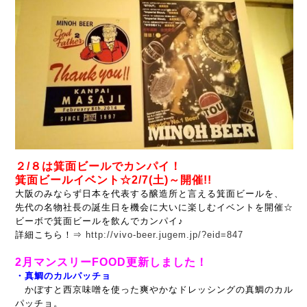
２/８は箕面ビールでカンパイ！
箕面ビールイベント☆2/7(土)～開催!!
大阪のみならず日本を代表する醸造所と言える箕面ビールを、
先代の名物社長の誕生日を機会に大いに楽しむイベントを開催☆
ビーボで箕面ビールを飲んでカンパイ♪
詳細こちら！⇒
http://vivo-beer.jugem.jp/?eid=847
2月マンスリーFOOD更新しました！
・真鯛のカルパッチョ
かぼすと西京味噌を使った爽やかなドレッシングの真鯛のカル
パッチョ。