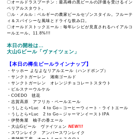
〇オールドラスプーチン：最高峰の黒ビールの評価を受けるイン
ペリアルスタウト。
〇ル・メルル：ベルギーの農家ビールセゾンスタイル。フルーテ
ィ＆スパイシーな風味とドライな飲み口。
〇オールドストックエール：毎年レシピが見直されるハイアルコ
ールエール。11.8%!!!
本日の開栓は…
大山Gビール「ヴァイツェン」
【本日の樽生ビールラインナップ】
・ヤッホー よなよなリアルエール（ハンドポンプ）
・サンクトガーレン 湘南ゴールド
・サンクトガーレン オレンジチョコレートスタウト
・ピルスナーウルケル
・COEDO 毬花
・志賀高原 アフリカ・ペールエール
・うしとら×Luc 4 to Go～コーヒーウィート・ライトエール
・うしとら×Luc 2 to Go～ジャーマンイーストIPA
・伊勢角屋 柚子の香エール
・大山Gビール ヴァイツェン
NEW!!!
・スワンレイク アンバースワンレイク
・麦雑穀工房 オートミールスタウト