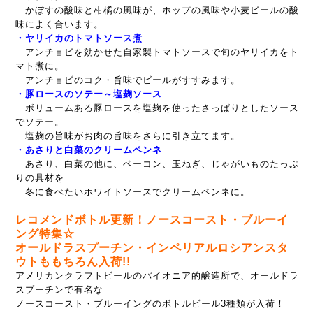
かぼすの酸味と柑橘の風味が、ホップの風味や小麦ビールの酸
味によく合います。
・ヤリイカのトマトソース煮
アンチョビを効かせた自家製トマトソースで旬のヤリイカをト
マト煮に。
アンチョビのコク・旨味でビールがすすみます。
・豚ロースのソテー～塩麹ソース
ボリュームある豚ロースを塩麹を使ったさっぱりとしたソース
でソテー。
塩麹の旨味がお肉の旨味をさらに引き立てます。
・あさりと白菜のクリームペンネ
あさり、白菜の他に、ベーコン、玉ねぎ、じゃがいものたっぷ
りの具材を
冬に食べたいホワイトソースでクリームペンネに。
レコメンドボトル更新！ノースコースト・ブルーイ
ング特集☆
オールドラスプーチン・インペリアルロシアンスタ
ウトももちろん入荷!!
アメリカンクラフトビールのパイオニア的醸造所で、オールドラ
スプーチンで有名な
ノースコースト・ブルーイングのボトルビール3種類が入荷！