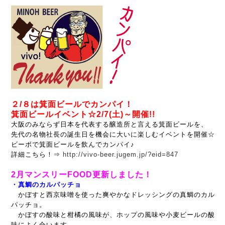
２/８は箕面ビールでカンパイ！
箕面ビールイベント☆2/7(土)～開催!!
大阪のみならず日本を代表する醸造所と言える箕面ビールを、
先代の名物社長の誕生日を機会に大いに楽しむイベントを開催☆
ビーボで箕面ビールを飲んでカンパイ♪
詳細こちら！⇒
http://vivo-beer.jugem.jp/?eid=847
2月マンスリーFOOD更新しました！
・真鯛のカルパッチョ
かぼすと西京味噌を使った爽やかなドレッシングの真鯛のカル
パッチョ。
かぼすの酸味と柑橘の風味が、ホップの風味や小麦ビールの酸
味によく合います。