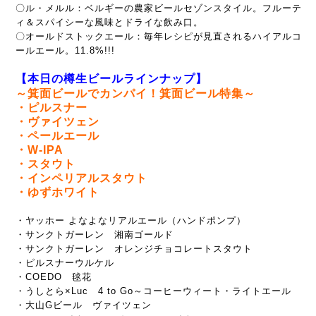
〇ル・メルル：ベルギーの農家ビールセゾンスタイル。フルーテ
ィ＆スパイシーな風味とドライな飲み口。
〇オールドストックエール：毎年レシピが見直されるハイアルコ
ールエール。11.8%!!!
【本日の樽生ビールラインナップ】
～箕面ビールでカンパイ！箕面ビール特集～
・ピルスナー
・ヴァイツェン
・ペールエール
・W-IPA
・スタウト
・インペリアルスタウト
・ゆずホワイト
・ヤッホー よなよなリアルエール（ハンドポンプ）
・サンクトガーレン 湘南ゴールド
・サンクトガーレン オレンジチョコレートスタウト
・ピルスナーウルケル
・COEDO 毬花
・うしとら×Luc 4 to Go～コーヒーウィート・ライトエール
・大山Gビール ヴァイツェン