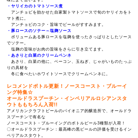
・ヤリイカのトマトソース煮
アンチョビを効かせた自家製トマトソースで旬のヤリイカをト
マト煮に。
アンチョビのコク・旨味でビールがすすみます。
・豚ロースのソテー～塩麹ソース
ボリュームある豚ロースを塩麹を使ったさっぱりとしたソース
でソテー。
塩麹の旨味がお肉の旨味をさらに引き立てます。
・あさりと白菜のクリームペンネ
あさり、白菜の他に、ベーコン、玉ねぎ、じゃがいものたっぷ
りの具材を
冬に食べたいホワイトソースでクリームペンネに。
レコメンドボトル更新！ノースコースト・ブルーイ
ング特集☆
オールドラスプーチン・インペリアルロシアンスタ
ウトももちろん入荷!!
アメリカンクラフトビールのパイオニア的醸造所で、オールドラ
スプーチンで有名な
ノースコースト・ブルーイングのボトルビール3種類が入荷！
〇オールドラスプーチン：最高峰の黒ビールの評価を受けるイン
ペリアルスタウト。