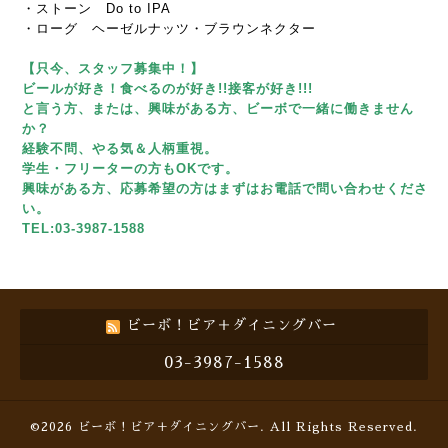
・ストーン Do to IPA
・ローグ ヘーゼルナッツ・ブラウンネクター
【只今、スタッフ募集中！】
ビールが好き！食べるのが好き!!接客が好き!!!
と言う方、または、興味がある方、ビーボで一緒に働きません
か？
経験不問、やる気＆人柄重視。
学生・フリーターの方もOKです。
興味がある方、応募希望の方はまずはお電話で問い合わせくださ
い。
TEL:03-3987-1588
ビーボ！ビア＋ダイニングバー
03-3987-1588
©2026
ビーボ！ビア＋ダイニングバー
. All Rights Reserved.