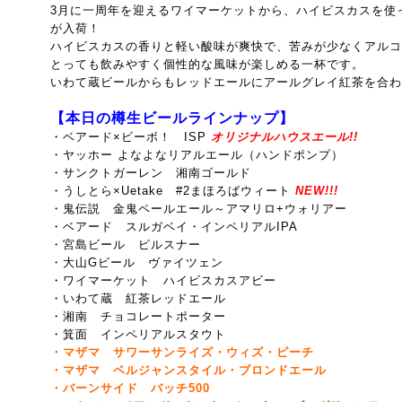
3月に一周年を迎えるワイマーケットから、ハイビスカスを使
が入荷！
ハイビスカスの香りと軽い酸味が爽快で、苦みが少なくアルコ
とっても飲みやすく個性的な風味が楽しめる一杯です。
いわて蔵ビールからもレッドエールにアールグレイ紅茶を合わ
【本日の樽生ビールラインナップ】
・ベアード×ビーボ！ ISP
オリジナルハウスエール!!
・ヤッホー よなよなリアルエール（ハンドポンプ）
・サンクトガーレン 湘南ゴールド
・うしとら×Uetake #2まほろばウィート
NEW!!!
・鬼伝説 金鬼ペールエール～アマリロ+ウォリアー
・ベアード スルガベイ・インペリアルIPA
・宮島ビール ピルスナー
・大山Gビール ヴァイツェン
・ワイマーケット ハイビスカスアビー
・いわて蔵 紅茶レッドエール
・湘南 チョコレートポーター
・箕面 インペリアルスタウト
・マザマ サワーサンライズ・ウィズ・ピーチ
・マザマ ベルジャンスタイル・ブロンドエール
・バーンサイド バッチ500