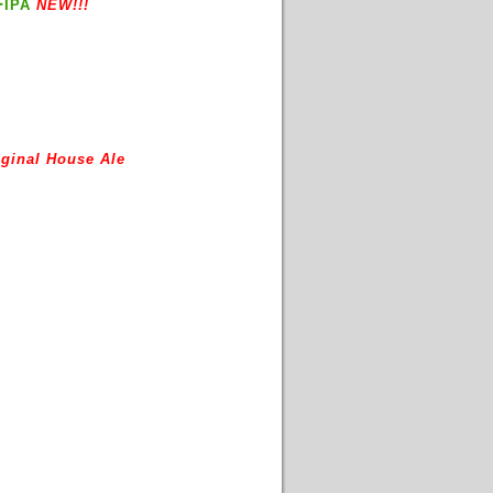
IPA
NEW!!!
ginal House Ale