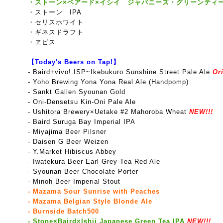
・ストーン×ベアード×イシイ ジャパニーズ・グリーンティー
・ストーン
IPA
・セリスホワイト
・ギネスドラフト
・ヱビス
【Today's Beers on Tap!】
-
Baird+vivo! ISP~Ikebukuro Sunshine Street Pale Ale
Ori
- Yoho Brewing Yona Yona Real Ale (Handpomp)
- Sankt Gallen Syounan Gold
- Oni-Densetsu Kin-Oni Pale Ale
- Ushitora Brewery×Uetake #2 Mahoroba Wheat
NEW!!!
- Baird Suruga Bay Imperial IPA
- Miyajima Beer Pilsner
- Daisen G Beer Weizen
- Y.Market Hibiscus Abbey
- Iwatekura Beer Earl Grey Tea Red Ale
- Syounan Beer Chocolate Porter
- Minoh Beer Imperial Stout
- Mazama Sour Sunrise with Peaches
- Mazama Belgian Style Blonde Ale
- Burnside Batch500
- Stone×Baird×Ishii Japanese Green Tea IPA
NEW!!!