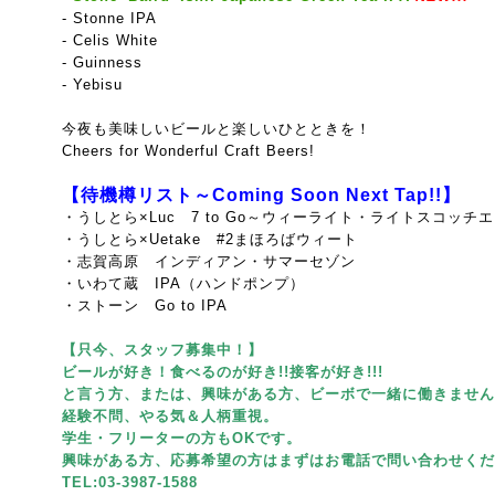
- Stonne
IPA
- Celis White
- Guinness
- Yebisu
今夜も美味しいビールと楽しいひとときを！
Cheers for Wonderful Craft Beers!
【待機樽リスト～Coming Soon Next Tap!!】
・うしとら×Luc 7 to Go～ウィーライト・ライトスコッチ
・うしとら×Uetake #2まほろばウィート
・志賀高原 インディアン・サマーセゾン
・いわて蔵 IPA（ハンドポンプ）
・ストーン Go to IPA
【只今、スタッフ募集中！】
ビールが好き！食べるのが好き!!接客が好き!!!
と言う方、または、興味がある方、ビーボで一緒に働きません
経験不問、やる気＆人柄重視。
学生・フリーターの方もOKです。
興味がある方、応募希望の方はまずはお電話で問い合わせくだ
TEL:03-3987-1588