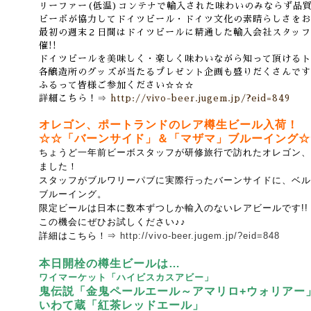
リーファー(低温)コンテナで輸入された味わいのみならず品
ビーボが協力してドイツビール・ドイツ文化の素晴らしさをお
最初の週末２日間はドイツビールに精通した輸入会社スタッフ
催!!
ドイツビールを美味しく・楽しく味わいながら知って頂けるト
各醸造所のグッズが当たるプレゼント企画も盛りだくさんです
ふるって皆様ご参加ください☆☆☆
詳細こちら！⇒
http://vivo-beer.jugem.jp/?eid=849
オレゴン、ポートランドのレア樽生ビール入荷！
☆☆「バーンサイド」＆「マザマ」ブルーイング☆
ちょうど一年前ビーボスタッフが研修旅行で訪れたオレゴン、
ました！
スタッフがブルワリーパブに実際行ったバーンサイドに、ベル
ブルーイング。
限定ビールは日本に数本ずつしか輸入のないレアビールです!!
この機会にぜひお試しください♪♪
詳細はこちら！⇒
http://vivo-beer.jugem.jp/?eid=848
本日開栓の樽生ビールは…
ワイマーケット「ハイビスカスアビー」
鬼伝説「金鬼ペールエール～アマリロ+ウォリアー
いわて蔵「紅茶レッドエール」