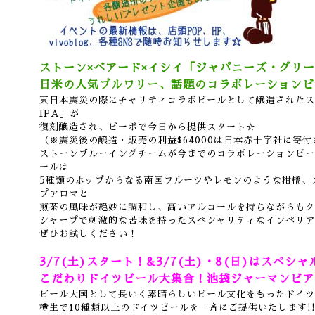
ストーン×ベアード×イシイ「ジャパニーズ・グリー
日米の人気ブルワリー、話題のコラボレーションビ
東日本震災の際にチャリティコラボビールとして醸造されたス
IPA」が
復刻醸造され、ビーボで今日から提供スタート☆
（※震災後の醸造・販売の利益$64000は日本赤十字社に寄
ストーンブルーイングチームが今までのコラボレーションビー
ールは
5種類のホップからなる南国フルーツやレモンのような柑橘、
プアロマと
煎茶の風味が絶妙に調和し、高いアルコールを持ちながらもク
シャープで刺激的な苦味を持ったスペシャリティなインペリア
ぜひお試しください！
3/7(土)スタート！&3/7(土)・8(日)はスペシ
こだわりドイツビール大集合！池袋ジャーマンビアフェス
ビール大国として長いく素晴らしいビール文化をもったドイツ
樽生で10種類以上のドイツビールを一斉にご提供いたします!