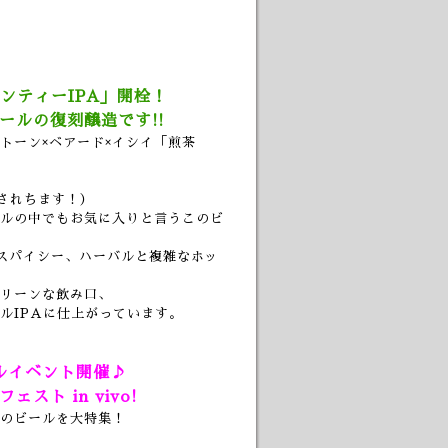
ンティーIPA」開栓！
ールの復刻醸造です!!
トーン×ベアード×イシイ「煎茶
付されちます！）
ルの中でもお気に入りと言うこのビ
スパイシー、ハーバルと複雑なホッ
リーンな飲み口、
ルIPAに仕上がっています。
ャルイベント開催♪
ト in vivo!
のビールを大特集！
!