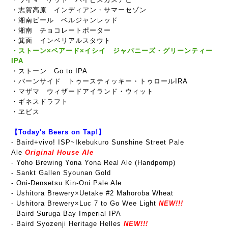
・志賀高原 インディアン・サマーセゾン
・湘南ビール ベルジャンレッド
・湘南 チョコレートポーター
・箕面 インペリアルスタウト
・ストーン×ベアード×イシイ ジャパニーズ・グリーンティー
IPA
・ストーン Go to
IPA
・バーンサイド トゥースティッキー・トゥロールIRA
・マザマ ウィザードアイランド・ウィット
・ギネスドラフト
・ヱビス
【Today's Beers on Tap!】
-
Baird+vivo! ISP~Ikebukuro Sunshine Street Pale
Ale
Original House Ale
- Yoho Brewing Yona Yona Real Ale (Handpomp)
- Sankt Gallen Syounan Gold
- Oni-Densetsu Kin-Oni Pale Ale
- Ushitora Brewery×Uetake #2 Mahoroba Wheat
- Ushitora Brewery×Luc 7 to Go Wee Light
NEW!!!
- Baird Suruga Bay Imperial IPA
- Baird Syozenji Heritage Helles
NEW!!!