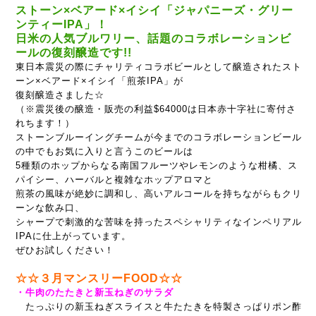
ストーン×ベアード×イシイ「ジャパニーズ・グリー
ンティーIPA」！
日米の人気ブルワリー、話題のコラボレーションビ
ールの復刻醸造です!!
東日本震災の際にチャリティコラボビールとして醸造されたスト
ーン×ベアード×イシイ「煎茶IPA」が
復刻醸造さました☆
（※震災後の醸造・販売の利益$64000は日本赤十字社に寄付さ
れちます！）
ストーンブルーイングチームが今までのコラボレーションビール
の中でもお気に入りと言うこのビールは
5種類のホップからなる南国フルーツやレモンのような柑橘、ス
パイシー、ハーバルと複雑なホップアロマと
煎茶の風味が絶妙に調和し、高いアルコールを持ちながらもクリ
ーンな飲み口、
シャープで刺激的な苦味を持ったスペシャリティなインペリアル
IPAに仕上がっています。
ぜひお試しください！
☆☆３月マンスリーFOOD☆☆
・牛肉のたたきと新玉ねぎのサラダ
たっぷりの新玉ねぎスライスと牛たたきを特製さっぱりポン酢