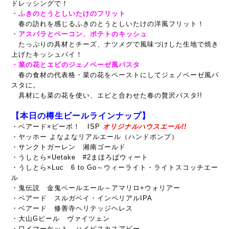
ドレッシングで！
・ふきのとうとしいたけのフリット
春の訪れを感じるふきのとうとしいたけの洋風フリット！
・アスパラとベーコン、ポテトのキッシュ
たっぷりの具材とチーズ、ナツメグで風味づけした生地で焼き
上げたキッシュパイ！
・菜の花とエビのジェノベーゼ風パスタ
春の食材の代表格・菜の花をペーストにしてジェノベーゼ風パ
スタに。
具材にも菜の花を使い、エビと合わせた春の贅沢パスタ!!
【本日の樽生ビールラインナップ】
・ベアード×ビーボ！ ISP
オリジナルハウスエール!!
・ヤッホー よなよなリアルエール（ハンドポンプ）
・サンクトガーレン 湘南ゴールド
・うしとら×Uetake #2まほろばウィート
・うしとら×Luc 6 to Go～ウィーライト・ライトスコッチエー
ル
・鬼伝説 金鬼ペールエール～アマリロ+ウォリアー
・ベアード スルガベイ・インペリアルIPA
・ベアード 修善寺ヘリテッジヘレス
・大山Gビール ヴァイツェン
・ワイマーケット ハイビスカスアビー