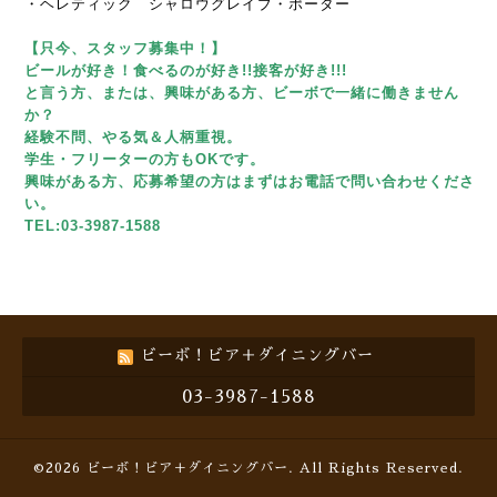
・ヘレティック シャロウグレイブ・ポーター
【只今、スタッフ募集中！】
ビールが好き！食べるのが好き!!接客が好き!!!
と言う方、または、興味がある方、ビーボで一緒に働きません
か？
経験不問、やる気＆人柄重視。
学生・フリーターの方もOKです。
興味がある方、応募希望の方はまずはお電話で問い合わせくださ
い。
TEL:03-3987-1588
ビーボ！ビア＋ダイニングバー
03-3987-1588
©2026
ビーボ！ビア＋ダイニングバー
. All Rights Reserved.