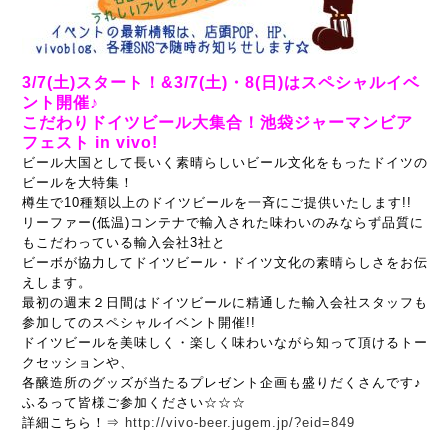
3/7(土)スタート！&3/7(土)・8(日)はスペシャルイベ
ント開催♪
こだわりドイツビール大集合！池袋ジャーマンビア
フェスト in vivo!
ビール大国として長いく素晴らしいビール文化をもったドイツの
ビールを大特集！
樽生で10種類以上のドイツビールを一斉にご提供いたします!!
リーファー(低温)コンテナで輸入された味わいのみならず品質に
もこだわっている輸入会社3社と
ビーボが協力してドイツビール・ドイツ文化の素晴らしさをお伝
えします。
最初の週末２日間はドイツビールに精通した輸入会社スタッフも
参加してのスペシャルイベント開催!!
ドイツビールを美味しく・楽しく味わいながら知って頂けるトー
クセッションや、
各醸造所のグッズが当たるプレゼント企画も盛りだくさんです♪
ふるって皆様ご参加ください☆☆☆
詳細こちら！⇒
http://vivo-beer.jugem.jp/?eid=849