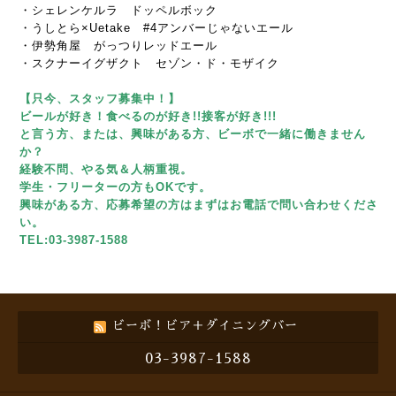
・シェレンケルラ ドッペルボック
・うしとら×Uetake #4アンバーじゃないエール
・伊勢角屋 がっつりレッドエール
・スクナーイグザクト セゾン・ド・モザイク
【只今、スタッフ募集中！】
ビールが好き！食べるのが好き!!接客が好き!!!
と言う方、または、興味がある方、ビーボで一緒に働きません
か？
経験不問、やる気＆人柄重視。
学生・フリーターの方もOKです。
興味がある方、応募希望の方はまずはお電話で問い合わせくださ
い。
TEL:03-3987-1588
ビーボ！ビア＋ダイニングバー
03-3987-1588