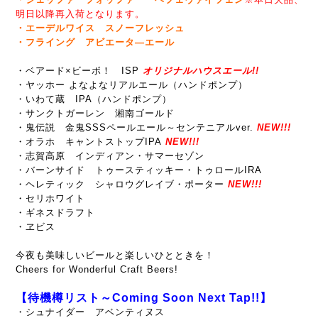
明日以降再入荷となります。
・エーデルワイス スノーフレッシュ
・フライング アビエータ―エール
・ベアード×ビーボ！ ISP
オリジナルハウスエール!!
・ヤッホー よなよなリアルエール（ハンドポンプ）
・いわて蔵 IPA（ハンドポンプ）
・サンクトガーレン 湘南ゴールド
・鬼伝説 金鬼SSSペールエール～センテニアルver.
NEW!!!
・オラホ キャントストップIPA
NEW!!!
・志賀高原 インディアン・サマーセゾン
・バーンサイド トゥースティッキー・トゥロールIRA
・ヘレティック シャロウグレイブ・ポーター
NEW!!!
・セリホワイト
・ギネスドラフト
・ヱビス
今夜も美味しいビールと楽しいひとときを！
Cheers for Wonderful Craft Beers!
【待機樽リスト～Coming Soon Next Tap!!】
・シュナイダー アベンティヌス