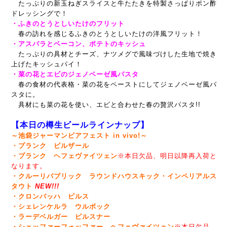
たっぷりの新玉ねぎスライスと牛たたきを特製さっぱりポン酢
ドレッシングで！
・ふきのとうとしいたけのフリット
春の訪れを感じるふきのとうとしいたけの洋風フリット！
・アスパラとベーコン、ポテトのキッシュ
たっぷりの具材とチーズ、ナツメグで風味づけした生地で焼き
上げたキッシュパイ！
・菜の花とエビのジェノベーゼ風パスタ
春の食材の代表格・菜の花をペーストにしてジェノベーゼ風パ
スタに。
具材にも菜の花を使い、エビと合わせた春の贅沢パスタ!!
【本日の樽生ビールラインナップ】
～池袋ジャーマンビアフェスト in vivo!～
・プランク ピルザール
・プランク ヘフェヴァイツェン
※本日欠品、明日以降再入荷と
なります。
・クルーリパブリック ラウンドハウスキック・インペリアルス
タウト
NEW!!!
・クロンバッハ ピルス
・シェレンケルラ ウルボック
・ラーデベルガー ピルスナー
・シェッファーフォッファー ヘフェヴァイツェン
※本日欠品、