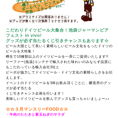
こだわりドイツビール大集合！池袋ジャーマンビア
フェスト in vivo!
グッズが必ず当たるくじ引きチャンスもあります☆
ビール大国として長いく素晴らしいビール文化をもったドイツの
ビールを大特集！
樽生で10種類以上のドイツビールを一斉にご提供いたします!!
リーファー(低温)コンテナで輸入された味わいのみならず品質に
もこだわっている輸入会社3社と
ビーボが協力してドイツビール・ドイツ文化の素晴らしさをお伝
えします。
イベントのドイツビールを3杯お飲み頂くごとに、醸造所のグッ
ズが必ず当たる
くじ引きチャンス企画を行います！
美味しいドイツビールを飲んでグッズも貰っちゃいましょー♪♪
☆☆３月マンスリーFOOD☆☆
・牛肉のたたきと新玉ねぎのサラダ