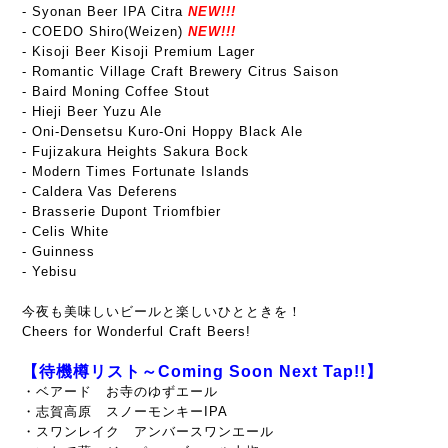
- Syonan Beer IPA Citra
NEW!!!
- COEDO Shiro(Weizen)
NEW!!!
- Kisoji Beer Kisoji Premium Lager
- Romantic Village Craft Brewery Citrus Saison
- Baird Moning Coffee Stout
- Hieji Beer Yuzu Ale
- Oni-Densetsu Kuro-Oni Hoppy Black Ale
- Fujizakura Heights Sakura Bock
- Modern Times Fortunate Islands
- Caldera Vas Deferens
- Brasserie Dupont Triomfbier
- Celis White
- Guinness
- Yebisu
今夜も美味しいビールと楽しいひとときを！
Cheers for Wonderful Craft Beers!
【待機樽リスト～Coming Soon Next Tap!!】
・ベアード お寺のゆずエール
・志賀高原 スノーモンキーIPA
・スワンレイク アンバースワンエール