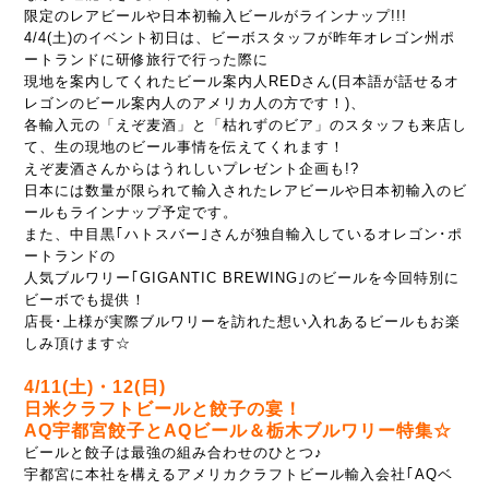
限定のレアビールや日本初輸入ビールがラインナップ!!!
4/4(土)のイベント初日は、ビーボスタッフが昨年オレゴン州ポ
ートランドに
研修旅行で行った際に
現地を案内してくれたビール案内人REDさん
(日本語が話せるオ
レゴンのビール案内人のアメリカ人の方です！)、
各輸入元の「えぞ麦酒」と「枯れずのビア」のスタッフも来店し
て、
生の現地のビール事情を伝えてくれます！
えぞ麦酒さんからはうれしいプレゼント企画も!?
日本には数量が限られて輸入されたレアビールや
日本初輸入のビ
ールもラインナップ予定です。
また、中目黒｢ハトスバー｣さんが独自輸入しているオレゴン･ポ
ートランドの
人気ブルワリー｢GIGANTIC BREWING｣のビールを
今回特別に
ビーボでも提供！
店長･上様が実際ブルワリーを訪れた想い入れあるビールもお楽
しみ頂けます☆
4/11(土)・12(日)
日米クラフトビールと餃子の宴！
AQ宇都宮餃子とAQビール＆栃木ブルワリー特集☆
ビールと餃子は最強の組み合わせのひとつ♪
宇都宮に本社を構えるアメリカクラフトビール輸入会社｢AQベ