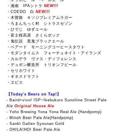
・湘南 IPAシトラ
NEW!!!
・COEDO 白
NEW!!!
・木曽路 キソジプレミアムラガー
・ろまんちっく村 シトラスセゾン
・ひでじ ゆずエール
・富士桜高原 さくらボック
・鬼伝説 黒鬼ブラックエール
・ベアード モーニングコーヒースタウト
・モダンタイムス フォーチュネイト・アイランズ
・カルデラ ヴァス
・ディフェレンス
・デュポン醸造所 トリオンフビール
・セリホワイト
・ギネスドラフト
・ヱビス
【Today's Beers on Tap!】
-
Baird+vivo! ISP~Ikebukuro Sunshine Street Pale
Ale
Original House Ale
- Yoho Brewing Yona Yona Real Ale (Handpomp)
- Minoh Beer Pale Ale(Handpomp)
- Sankt Gallen Syounan Gold
- OH!LA!HO! Beer Pale Ale