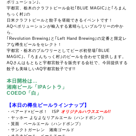
ボリューション｣、
宇都宮、栃木のクラフトビール会社｢BLUE MAGIC｣と｢ろまん
ちっく村｣の
日米クラフトビールと餃子を堪能できるイベントです！
AQベボリューションが輸入する素晴らしいブルワリーの中か
ら、
｢Revolution Brewing｣と｢Left Hand Brewing｣の定番と限定レ
アな
樽生ビールをセレクト！
宇都宮・栃木のブルワリーとしてビーボ初登場｢BLUE
MAGIC｣、
｢ろまんちっく村｣のビールを合わせて提供します。
AQさんはもともと宇都宮餃子を販売する会社で、
今回提供する
餃子も美味しいAQ宇都宮餃子です!!
本日開栓は…
湘南ビール「IPAシトラ
」
COEDO「白」
【本日の樽生ビールラインナップ】
・ベアード×ビーボ！ ISP
オリジナルハウスエール!!
・ヤッホー よなよなリアルエール（ハンドポンプ）
・箕面 ペールエール（ハンドポンプ）
・サンクトガーレン 湘南ゴールド
・オラホビール ペールエール