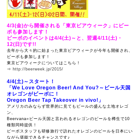
4/3(金)から開催される「東京ビアウィーク」にビー
ボも参加します！
ビーボのイベントは4/4(土)～と、翌週4/11(土)・
12(日)です!!
去年から大々的に始まった東京ビアウィークが今年も開催され、
ビーボも参加します！
東京ビアウィークについてはこちら！
⇒
http://beerweek.jp/2015/
4/4(土)～スタート！
「
We Love Oregon Beer! And You?～ビール天国
オレゴンがビーボに！
Oregon Beer Tap Takeover in vivo!」
アメリカのみならず世界的に見てもビールの盛んな土地オレゴ
ン、
Beervana=ビール天国と
言われる
オレゴンのビールを
樽生で10
種類同時提供！
ビーボスタッフも研修旅行で訪れたオレゴンのビールを
日本にい
ながら堪能できるチャンスです♪