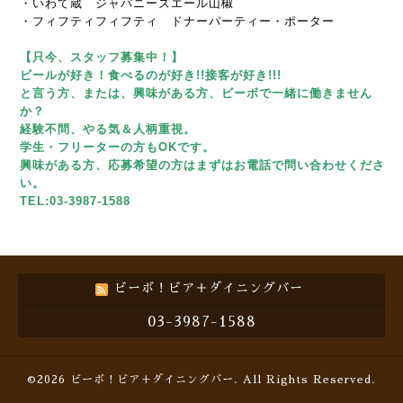
・いわて蔵 ジャパニーズエール山椒
・フィフティフィフティ ドナーパーティー・ポーター
【只今、スタッフ募集中！】
ビールが好き！食べるのが好き!!接客が好き!!!
と言う方、または、興味がある方、ビーボで一緒に働きません
か？
経験不問、やる気＆人柄重視。
学生・フリーターの方もOKです。
興味がある方、応募希望の方はまずはお電話で問い合わせくださ
い。
TEL:03-3987-1588
ビーボ！ビア＋ダイニングバー
03-3987-1588
©2026
ビーボ！ビア＋ダイニングバー
. All Rights Reserved.