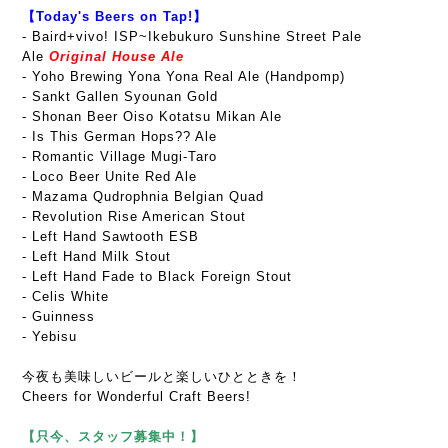
【Today's Beers on Tap!】
-
Baird+vivo! ISP~Ikebukuro Sunshine Street Pale
Ale
Original House Ale
- Yoho Brewing Yona Yona Real Ale (Handpomp)
- Sankt Gallen Syounan Gold
- Shonan Beer Oiso Kotatsu Mikan Ale
- Is This German Hops?? Ale
- Romantic Village Mugi-Taro
- Loco Beer Unite Red Ale
- Mazama Qudrophnia Belgian Quad
-
Revolution Rise American Stout
- Left Hand Sawtooth ESB
- Left Hand Milk Stout
- Left Hand Fade to Black Foreign Stout
- Celis White
- Guinness
- Yebisu
今夜も美味しいビールと楽しいひとときを！
Cheers for Wonderful Craft Beers!
【只今、スタッフ募集中！】