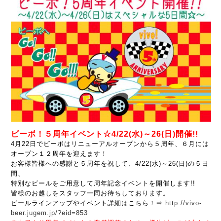
ビーボ！５周年イベント☆4/22(水)～26(日)開催!!
4月22日でビーボはリニューアルオープンから５周年、６月には
オープン１２周年を迎えます！
お客様皆様への感謝と５周年を祝して、4/22(水)～26(日)の５日
間、
特別なビールをご用意して周年記念イベントを開催します!!
皆様のお越しをスタッフ一同お待ちしております。
ビールラインアップやイベント詳細はこちら！⇒
http://vivo-
beer.jugem.jp/?eid=853