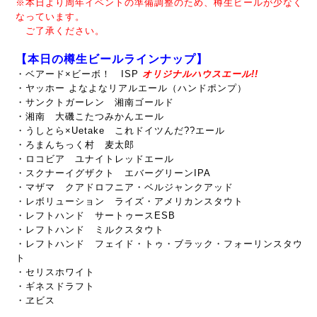
※本日より周年イベントの準備調整のため、樽生ビールが少なく
なっています。
ご了承ください。
【本日の樽生ビールラインナップ】
・ベアード×ビーボ！ ISP
オリジナルハウスエール!!
・ヤッホー よなよなリアルエール（ハンドポンプ）
・サンクトガーレン 湘南ゴールド
・湘南 大磯こたつみかんエール
・うしとら×Uetake これドイツんだ??エール
・ろまんちっく村 麦太郎
・ロコビア ユナイトレッドエール
・スクナーイグザクト エバーグリーンIPA
・マザマ クアドロフニア・ベルジャンクアッド
・レボリューション ライズ・アメリカンスタウト
・レフトハンド サートゥースESB
・レフトハンド ミルクスタウト
・レフトハンド フェイド・トゥ・ブラック・フォーリンスタウ
ト
・セリスホワイト
・ギネスドラフト
・ヱビス