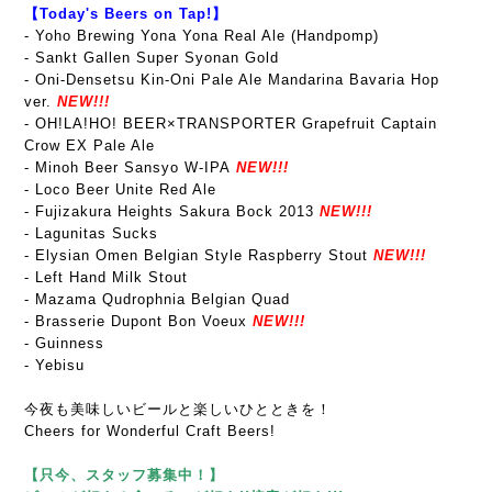
【Today's Beers on Tap!】
- Yoho Brewing Yona Yona Real Ale (Handpomp)
- Sankt Gallen Super Syonan Gold
- Oni-Densetsu Kin-Oni Pale Ale Mandarina Bavaria Hop
ver.
NEW!!!
- OH!LA!HO! BEER×TRANSPORTER Grapefruit Captain
Crow EX Pale Ale
- Minoh Beer Sansyo W-IPA
NEW!!!
- Loco Beer Unite Red Ale
- Fujizakura Heights Sakura Bock 2013
NEW!!!
- Lagunitas Sucks
- Elysian Omen Belgian Style Raspberry Stout
NEW!!!
- Left Hand Milk Stout
- Mazama Qudrophnia Belgian Quad
- Brasserie Dupont Bon Voeux
NEW!!!
- Guinness
- Yebisu
今夜も美味しいビールと楽しいひとときを！
Cheers for Wonderful Craft Beers!
【只今、スタッフ募集中！】