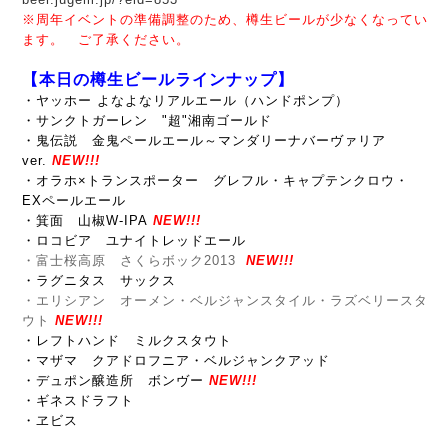
※周年イベントの準備調整のため、樽生ビールが少なくなってい
ます。
ご了承ください。
【本日の樽生ビールラインナップ】
・ヤッホー よなよなリアルエール（ハンドポンプ）
・サンクトガーレン "超"湘南ゴールド
・鬼伝説 金鬼ペールエール～マンダリーナバーヴァリア
ver.
NEW!!!
・オラホ×トランスポーター グレフル・キャプテンクロウ・
EXペールエール
・箕面 山椒W-IPA
NEW!!!
・ロコビア ユナイトレッドエール
・富士桜高原 さくらボック2013
NEW!!!
・ラグニタス サックス
・エリシアン オーメン・ベルジャンスタイル・ラズベリースタ
ウト
NEW!!!
・レフトハンド ミルクスタウト
・マザマ クアドロフニア・ベルジャンクアッド
・デュポン醸造所 ボンヴー
NEW!!!
・ギネスドラフト
・ヱビス