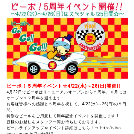
ビーボ！５周年イベント☆4/22(水)～26(日)開催!!
4月22日でビーボはリニューアルオープンから５周年、６月には
オープン１２周年を迎えます！
お客様皆様への感謝と５周年を祝して、4/22(水)～26(日)の５日
間、
特別なビールをご用意して周年記念イベントを開催します!!
皆様のお越しをスタッフ一同お待ちしております。
ビールラインアップやイベント詳細はこちら！⇒
http://vivo-
beer.jugem.jp/?eid=853