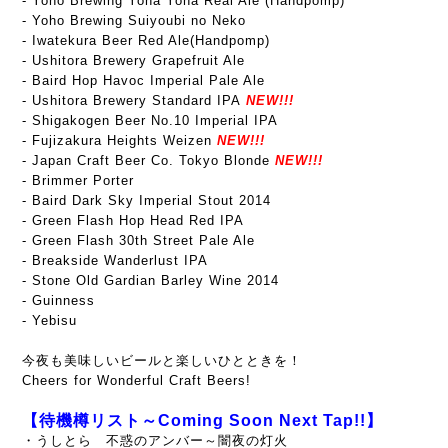
- Yoho Brewing Yona Yona Real Ale (Handpomp)
- Yoho Brewing Suiyoubi no Neko
- Iwatekura Beer Red Ale(Handpomp)
- Ushitora Brewery Grapefruit Ale
- Baird Hop Havoc Imperial Pale Ale
- Ushitora Brewery Standard IPA
NEW!!!
- Shigakogen Beer No.10 Imperial IPA
- Fujizakura Heights Weizen
NEW!!!
- Japan Craft Beer Co. Tokyo Blonde
NEW!!!
- Brimmer Porter
- Baird Dark Sky Imperial Stout 2014
- Green Flash Hop Head Red IPA
- Green Flash 30th Street Pale Ale
- Breakside Wanderlust IPA
- Stone Old Gardian Barley Wine 2014
- Guinness
- Yebisu
今夜も美味しいビールと楽しいひとときを！
Cheers for Wonderful Craft Beers!
【待機樽リスト～Coming Soon Next Tap!!】
・うしとら 不惑のアンバー～闇夜の灯火