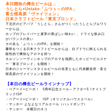
本日開栓の樽生ビールは…
うしとら×Uetake「ふつぅ～のIPA」
富士桜高原「ヴァイツェン」
日本クラフトビール「東京ブロンド」
下北沢のビアパブ「うしとら」さんがつくったうしとらブルワリ
ーからは、
ホップのフレイバーと麦芽の香ばしい味わい 、ドライな飲み口
がバランスの良い
その名も「ふつぅ～のIPA」を開栓！
馨和をつくる日本クラフトビールからは、白ブドウに例えられる
個性的で爽快なアロマを持つ
ネルソンソーヴィンホップのアロマを強調したホッピーピルスナ
ー「東京ブロンド」を開栓！
日本のジャーマンスタイルビールの名実ともに代表醸造所・富士
桜高原のヴァイツェンを開栓！
【本日の樽生ビールラインナップ】
・ベアード×ビーボ！ 5周年記念エール～
アフター5☽ナイトブ
ラックISP
・ベアード×ビーボ！ ISP（
オリジナルハウスエール）
・ヤッホー よなよなリアルエール（ハンドポンプ）
・ヤッホー 水曜日のネコ