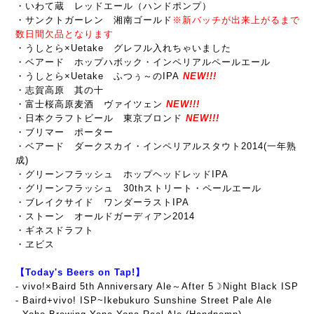
・いわて蔵 レッドエール（ハンドポンプ）
・サンクトガーレン 湘南ゴールド
※新バッチが出来上がるまで
数日間欠品となります
・うしとら×Uetake グレフル入れちゃいました
・ベアード ホップハボック・インペリアルペールエール
・うしとら×Uetake ふつぅ～のIPA
NEW!!!
・志賀高原 其の十
・富士桜高原麦酒 ヴァイツェン
NEW!!!
・日本クラフトビール 東京ブロンド
NEW!!!
・ブリマー ポーター
・ベアード ダークスカイ・インペリアルスタウト2014(一年熟
成)
・グリーンフラッシュ ホップヘッドレッドIPA
・グリーンフラッシュ 30thストリート・ペールエール
・ブレイクサイド ワンダーラストIPA
・ストーン オールドガーディアン2014
・ギネスドラフト
・ヱビス
【Today's Beers on Tap!】
- vivo!×Baird 5th Anniversary Ale～After 5☽Night Black ISP
-
Baird+vivo! ISP~Ikebukuro Sunshine Street Pale Ale