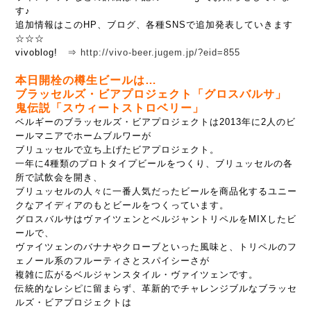
す♪
追加情報はこのHP、ブログ、各種SNSで追加発表していきます
☆☆☆
vivoblog! ⇒
http://vivo-beer.jugem.jp/?eid=855
本日開栓の樽生ビールは…
ブラッセルズ・ビアプロジェクト「グロスバルサ」
鬼伝説「スウィートストロベリー」
ベルギーのブラッセルズ・ビアプロジェクトは2013年に2人のビ
ールマニアでホームブルワーが
ブリュッセルで立ち上げたビアプロジェクト。
一年に4種類のプロトタイプビールをつくり、ブリュッセルの各
所で試飲会を開き、
ブリュッセルの人々に一番人気だったビールを商品化するユニー
クなアイディアのもとビールをつくっています。
グロスバルサはヴァイツェンとベルジャントリペルをMIXしたビ
ールで、
ヴァイツェンのバナナやクローブといった風味と、トリペルのフ
ェノール系のフルーティさとスパイシーさが
複雑に広がるベルジャンスタイル・ヴァイツェンです。
伝統的なレシピに留まらず、革新的でチャレンジブルなブラッセ
ルズ・ビアプロジェクトは