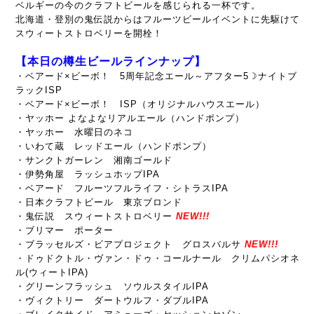
ベルギーの今のクラフトビールを感じられる一杯です。
北海道・登別の鬼伝説からはフルーツビールイベントに先駆けて
スウィートストロベリーを開栓！
【本日の樽生ビールラインナップ】
・ベアード×ビーボ！ 5周年記念エール～
アフター5☽ナイトブ
ラックISP
・ベアード×ビーボ！ ISP（
オリジナルハウスエール）
・ヤッホー よなよなリアルエール（ハンドポンプ）
・ヤッホー 水曜日のネコ
・いわて蔵 レッドエール（ハンドポンプ）
・サンクトガーレン 湘南ゴールド
・伊勢角屋 ラッシュホップIPA
・ベアード フルーツフルライフ・シトラスIPA
・日本クラフトビール 東京ブロンド
・鬼伝説 スウィートストロベリー
NEW!!!
・ブリマー ポーター
・ブラッセルズ・ビアプロジェクト グロスバルサ
NEW!!!
・ドゥドクトル・ヴァン・ドゥ・コールナール クリムパシオネ
ル(
ウィートIPA)
・グリーンフラッシュ ソウルスタイルIPA
・ヴィクトリー ダートウルフ・ダブルIPA