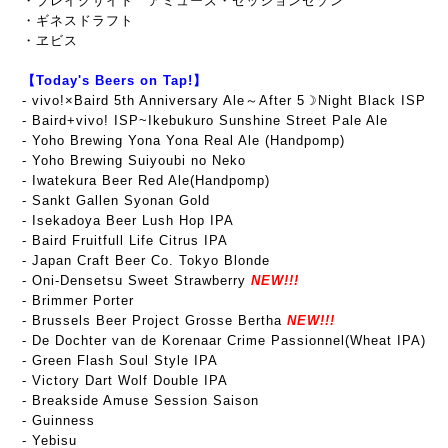
・ブレイクサイド アミューズ・セッションセゾン
・ギネスドラフト
・ヱビス
【Today's Beers on Tap!】
- vivo!×Baird 5th Anniversary Ale～After 5☽Night Black ISP
-
Baird+vivo! ISP~Ikebukuro Sunshine Street Pale Ale
- Yoho Brewing Yona Yona Real Ale (Handpomp)
- Yoho Brewing Suiyoubi no Neko
- Iwatekura Beer Red Ale(Handpomp)
- Sankt Gallen Syonan Gold
- Isekadoya Beer Lush Hop IPA
- Baird Fruitfull Life Citrus IPA
- Japan Craft Beer Co. Tokyo Blonde
- Oni-Densetsu Sweet Strawberry
NEW!!!
- Brimmer Porter
- Brussels Beer Project Grosse Bertha
NEW!!!
- De Dochter van de Korenaar Crime Passionnel(Wheat IPA)
- Green Flash Soul Style IPA
- Victory Dart Wolf Double IPA
- Breakside Amuse Session Saison
- Guinness
- Yebisu