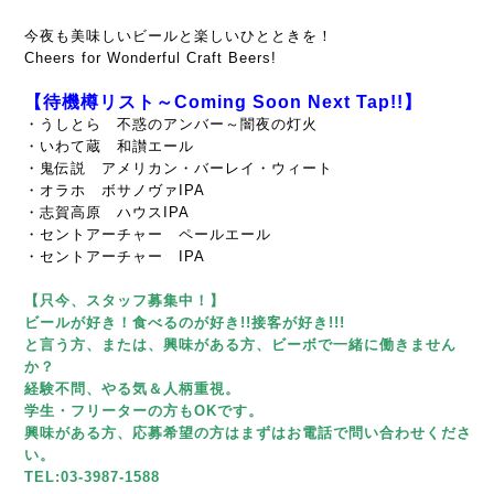
今夜も美味しいビールと楽しいひとときを！
Cheers for Wonderful Craft Beers!
【待機樽リスト～Coming Soon Next Tap!!】
・うしとら 不惑のアンバー～闇夜の灯火
・いわて蔵 和讃エール
・鬼伝説 アメリカン・バーレイ・ウィート
・オラホ ボサノヴァIPA
・志賀高原 ハウスIPA
・セントアーチャー ペールエール
・セントアーチャー IPA
【只今、スタッフ募集中！】
ビールが好き！食べるのが好き!!接客が好き!!!
と言う方、または、興味がある方、ビーボで一緒に働きません
か？
経験不問、やる気＆人柄重視。
学生・フリーターの方もOKです。
興味がある方、応募希望の方はまずはお電話で問い合わせくださ
い。
TEL:03-3987-1588