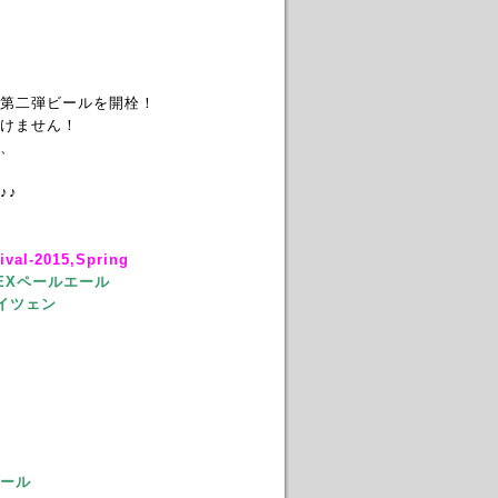
第二弾ビールを開栓！
けません！
、
♪♪
l-2015,Spring
EXペールエール
イツェン
ール