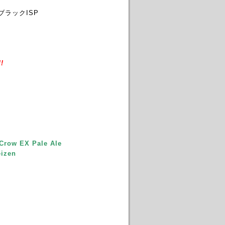
ブラックISP
!
Crow EX Pale Ale
izen