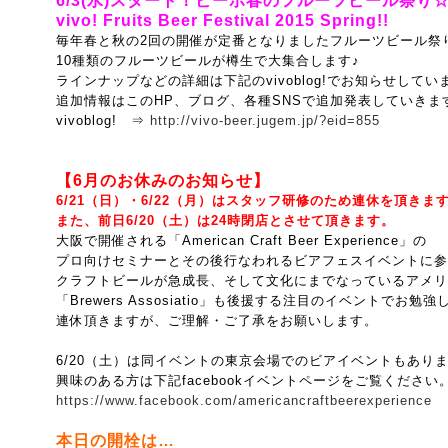
6/3(水)スタート！ビーボ春のフルーツビール祭り
vivo! Fruits Beer Festival 2015 Spring!!
毎年春と秋の2回の開催が定番となりましたフルーツビール祭
10種類のフルーツビールが樽生で大集合します♪
ラインナップなどの詳細は下記のvivoblog!でお知らせしてい
追加情報はこのHP、ブログ、各種SNSで追加発表していきま
vivoblog! ⇒
http://vivo-beer.jugem.jp/?eid=855
【6月のお休みのお知らせ】
6/21（日）・6/22（月）はスタッフ研修のため連休を頂きま
また、前日6/20（土）は24時閉店とさせて頂きます。
大阪で開催される「American Craft Beer Experience」の
プロ向けセミナーとその後行なわれるビアフェスイベントに参
クラフトビールが急成長、そして文化にまでなっているアメリ
「Brewers Assosiatio」も後援する注目のイベントでお勉
連休頂きますが、ご理解・ご了承をお願いします。
6/20（土）は同イベントの東京会場でのビアイベントもあり
興味のある方は下記facebookイベントページをご覧ください
https://www.facebook.com/americancraftbeerexperience
本日の開栓は…