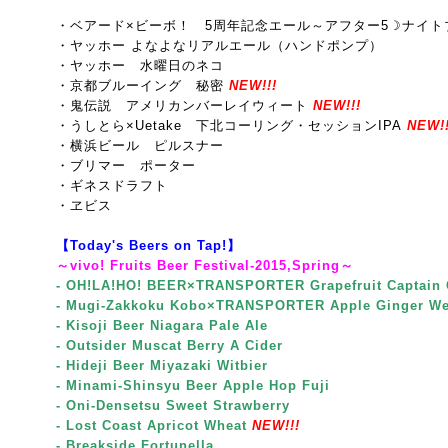
・ベアード×ビーボ！ 5周年記念エール～
アフター5☽ナイト
・ヤッホー よなよなリアルエール（ハンドポンプ）
・ヤッホー 水曜日のネコ
・京都ブルーイング 秘密
NEW!!!
・鬼伝説 アメリカンバーレイウィート
NEW!!!
・うしとら×Uetake 下北コーリング・セッションIPA
NEW!!
・横浜ビール ピルスナー
・ブリマー ポーター
・ギネスドラフト
・ヱビス
【Today's Beers on Tap!】
～vivo! Fruits Beer Festival-2015,Spring～
- OH!LA!HO! BEER×TRANSPORTER Grapefruit Captain 
- Mugi-Zakkoku Kobo×TRANSPORTER Apple Ginger We
- Kisoji Beer Niagara Pale Ale
- Outsider Muscat Berry A Cider
- Hideji Beer Miyazaki Witbier
- Minami-Shinsyu Beer Apple Hop Fuji
- Oni-Densetsu Sweet Strawberry
- Lost Coast Apricot Wheat
NEW!!!
- Breakside Fortunella