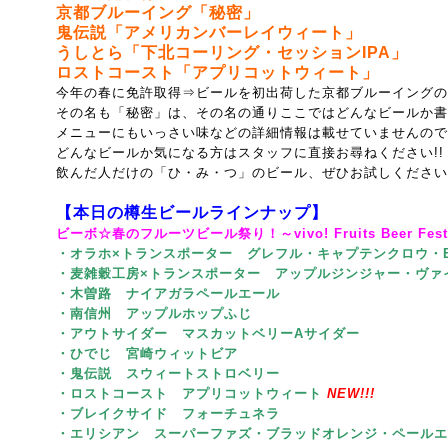
京都ブルーイング「秘密」
鬼伝説「アメリカンバーレイウィート」
うしとら「下北コーリング・セッションIPA」
ロストコースト「アプリコットウィート」
今年の春に免許取得⇒ビールを初出荷した京都ブルーイングの
その名も「秘密」は、その名の通りここではどんなビールか書
メニューにもいっさい味などの詳細情報は載せていませんので
どんなビールか気になる方はスタッフに直接お尋ねください!!
飲んだ人だけの「ひ・み・つ」のビール、ぜひお試しください
【本日の樽生ビールラインナップ】
ビーボ☆春のフルーツビール祭り！～vivo! Fruits Beer Festiva
・オラホ×トランスポーター グレフル・キャプテンクロウ・
・麦雑穀工房×トランスポーター アップルジンジャー・ヴァ
・木曽路 ナイアガラペールエール
・南信州 アップルホップふじ
・アウトサイダー マスカットベリーAサイダー
・ひでじ 宮崎ウィットビア
・鬼伝説 スウィートストロベリー
・ロストコースト アプリコットウィート
NEW!!!
・ブレイクサイド フォーチュネラ
・エリシアン スーパーファズ・ブラッドオレンジ・ペールエ