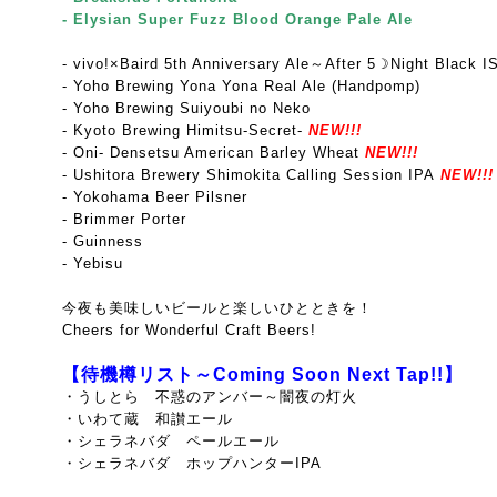
- Elysian Super Fuzz Blood Orange Pale Ale
- vivo!×Baird 5th Anniversary Ale～After 5☽Night Black I
- Yoho Brewing Yona Yona Real Ale (Handpomp)
- Yoho Brewing Suiyoubi no Neko
- Kyoto Brewing Himitsu-Secret-
NEW!!!
- Oni- Densetsu American Barley Wheat
NEW!!!
- Ushitora Brewery Shimokita Calling Session IPA
NEW!!!
- Yokohama Beer Pilsner
- Brimmer Porter
- Guinness
- Yebisu
今夜も美味しいビールと楽しいひとときを！
Cheers for Wonderful Craft Beers!
【待機樽リスト～Coming Soon Next Tap!!】
・うしとら 不惑のアンバー～闇夜の灯火
・いわて蔵 和讃エール
・シェラネバダ ペールエール
・シェラネバダ ホップハンターIPA