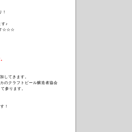
☆
り！
ます♪
す☆☆☆
す。
加してきます。
カのクラフトビール醸造者協会
強して参ります。
ます！
。