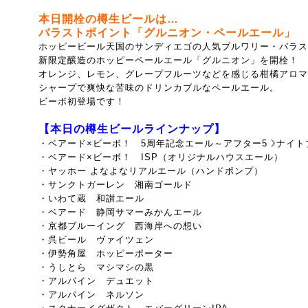
本日開栓の樽生ビールは…
バラストポイント「グルニオン・ペールエール
」
ホッピービール天国のサンディエゴの人気ブルワリー・バラス
新限定醸造のホッピーペールエール「グルニオン」を開栓！
オレンジ、レモン、グレープフルーツなどを感じる柑橘アロマ
シャープで爽快な苦味のドリンカブルなペールエール。
ビーボ初登場です！
【本日の樽生ビールラインナップ】
・ベアード×ビーボ！ 5周年記念エール～
アフター5☽ナイト
・ベアード×ビーボ！ ISP（
オリジナルハウスエール）
・ヤッホー よなよなリアルエール（ハンドポンプ）
・サンクトガーレン 湘南ゴールド
・いわて蔵 和讃エール
・ベアード 静岡サマーみかんエール
・京都ブルーイング 西海岸への想い
・呉ビール ヴァイツェン
・伊勢角屋 ホッピーポーター
・うしとら マシマシの黒
・アルパイン デュエット
・アルパイン ネルソン