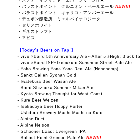
・スクナーイグザクト エバーグリーンIPA
・バラストポイント グルニオン・ペールエール
NEW!!!
・バラストポイント キャリコ・アンバーエール
・デュポン醸造所 ミエルバイオロジーク
・セリスホワイト
・ギネスドラフト
・ヱビス
【Today's Beers on Tap!】
- vivo!×Baird 5th Anniversary Ale～After 5☽Night Black I
-
vivo!×Baird ISP~Ikebukuro Sunshine Street Pale Ale
- Yoho Brewing Yona Yona Real Ale (Handpomp)
- Sankt Gallen Syonan Gold
- Iwatekura Beer Wasan Ale
- Baird Shizuoka Summer Mikan Ale
- Kyoto Brewing Thought for West Coast
- Kure Beer Weizen
- Isekadoya Beer Hoppy Porter
- Ushitora Brewery Mashi-Mashi no Kuro
- Alpine Duet
- Alpine Nelson
- Schooner Exact Evergreen IPA
- Ballast Point Grunion Pale Ale
NEW!!!