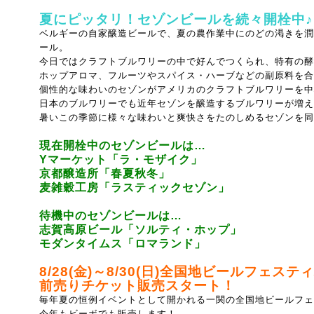
夏にピッタリ！セゾンビールを続々開栓中♪
ベルギーの自家醸造ビールで、夏の農作業中にのどの渇きを潤
ール。
今日ではクラフトブルワリーの中で好んでつくられ、特有の酵
ホップアロマ、フルーツやスパイス・ハーブなどの
副原料を合
個性的な味わいのセゾンがアメリカのクラフトブルワリーを中
日本のブルワリーでも近年セゾンを醸造するブルワリーが増え
暑いこの季節に様々な味わいと爽快さをたのしめるセゾンを同
現在開栓中のセゾンビールは…
Yマーケット「ラ・モザイク」
京都醸造所「春夏秋冬」
麦雑穀工房「ラスティックセゾン」
待機中のセゾンビールは…
志賀高原ビール「ソルティ・ホップ」
モダンタイムス「ロマランド」
8/28(金)～8/30(日)全国地ビールフェスティ
前売りチケット販売スタート！
毎年夏の恒例イベントとして開かれる一関の全国地ビールフェ
今年もビーボでも販売します！