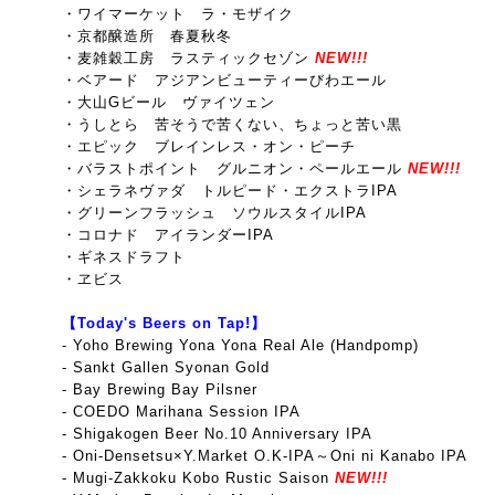
・ワイマーケット ラ・モザイク
・京都醸造所 春夏秋冬
・麦雑穀工房 ラスティックセゾン
NEW!!!
・ベアード アジアンビューティーびわエール
・大山Gビール ヴァイツェン
・うしとら 苦そうで苦くない、ちょっと苦い黒
・エピック ブレインレス・オン・ピーチ
・バラストポイント グルニオン・ペールエール
NEW!!!
・シェラネヴァダ トルピード・エクストラIPA
・グリーンフラッシュ ソウルスタイルIPA
・コロナド アイランダーIPA
・ギネスドラフト
・ヱビス
【Today's Beers on Tap!】
- Yoho Brewing Yona Yona Real Ale (Handpomp)
- Sankt Gallen Syonan Gold
- Bay Brewing Bay Pilsner
- COEDO Marihana Session IPA
- Shigakogen Beer No.10 Anniversary IPA
- Oni-Densetsu×Y.Market O.K-IPA～Oni ni Kanabo IPA
- Mugi-Zakkoku Kobo Rustic Saison
NEW!!!