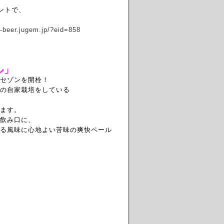
ントで、
o-beer.jugem.jp/?eid=858
ル」
セゾンを開栓！
の自家栽培をしている
ます。
飲み口に、
る風味に心地よい苦味の爽快ペール