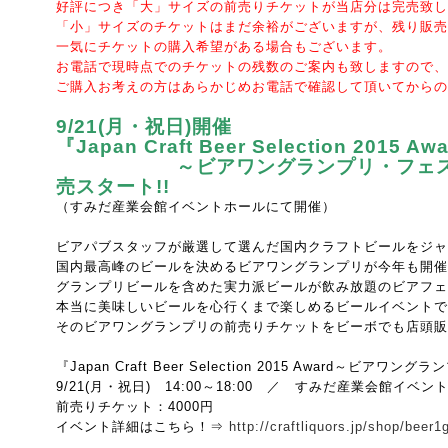
好評につき「大」サイズの前売りチケットが当店分は完売致し
「小」サイズのチケットはまだ余裕がございますが、残り販売
一気にチケットの購入希望がある場合もございます。
お電話で現時点でのチケットの残数のご案内も致しますので、
ご購入お考えの方はあらかじめお電話で確認して頂いてからの
9/21(月・祝日)開催
『Japan Craft Beer Selection 2015 Aw
～ビアワングランプリ・フェス
売スタート!!
（すみだ産業会館イベントホールにて開催）
ビアパブスタッフが厳選して選んだ国内クラフトビールをジャ
国内最高峰のビールを決めるビアワングランプリが今年も開催
グランプリビールを含めた実力派ビールが飲み放題のビアフェ
本当に美味しいビールを心行くまで楽しめるビールイベントで
そのビアワングランプリの前売りチケットをビーボでも店頭販
『Japan Craft Beer Selection 2015 Award
～ビアワングラン
9/21(月・祝日) 14:00～18:00 ／ すみだ産業会館イベン
前売りチケット：4000円
イベント詳細はこちら！⇒
http://craftliquors.jp/shop/beer