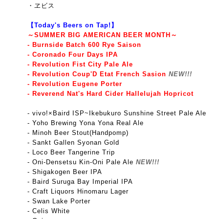
・ヱビス
【Today's Beers on Tap!】
～SUMMER BIG AMERICAN BEER MONTH～
- Burnside Batch 600 Rye Saison
- Coronado Four Days IPA
- Revolution Fist City Pale Ale
- Revolution Coup'D Etat French Sasion
NEW!!!
- Revolution Eugene Porter
- Reverend Nat's Hard Cider Hallelujah Hopricot
-
vivo!×Baird ISP~Ikebukuro Sunshine Street Pale Ale
- Yoho Brewing Yona Yona Real Ale
- Minoh Beer Stout(Handpomp)
- Sankt Gallen Syonan Gold
- Loco Beer Tangerine Trip
- Oni-Densetsu Kin-Oni Pale Ale
NEW!!!
- Shigakogen Beer IPA
- Baird Suruga Bay Imperial IPA
- Craft Liquors Hinomaru Lager
- Swan Lake Porter
- Celis White