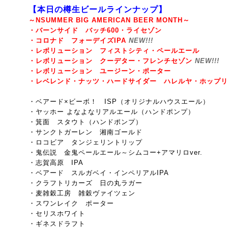
【本日の樽生ビールラインナップ】
～NSUMMER BIG AMERICAN BEER MONTH～
・バーンサイド バッチ600・ライセゾン
・コロナド フォーデイズIPA
NEW!!!
・レボリューション フィストシティ・ペールエール
・レボリューション クーデター・フレンチセゾン
NEW!!!
・レボリューション ユージーン・ポーター
・レベレンド・ナッツ・ハードサイダー ハレルヤ・ホップリ
・ベアード×ビーボ！ ISP（
オリジナルハウスエール）
・ヤッホー よなよなリアルエール（ハンドポンプ）
・箕面 スタウト（ハンドポンプ）
・サンクトガーレン 湘南ゴールド
・ロコビア タンジェリントリップ
・鬼伝説 金鬼ペールエール～シムコー+アマリロver.
・志賀高原 IPA
・ベアード スルガベイ・インペリアルIPA
・クラフトリカーズ 日の丸ラガー
・麦雑穀工房 雑穀ヴァイツェン
・スワンレイク ポーター
・セリスホワイト
・ギネ
スドラフト