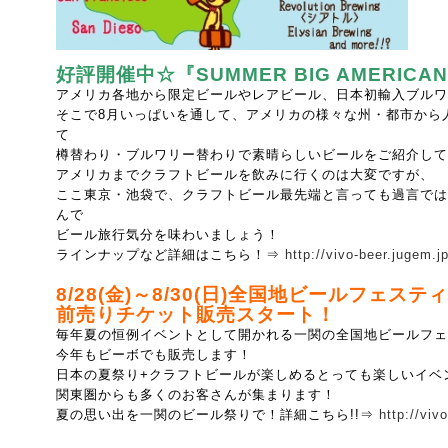
好評開催中☆
『SUMMER BIG AMERICA
アメリカ各地から限定ビールやレアビール、日本初輸入ブルワ
そこで8月いっぱいを通して、アメリカの様々な州・都市から
て
樽替わり・ブルワリー替わりで素晴らしいビールをご紹介して
アメリカまでクラフトビールを飲みに行くのは大変ですが、
ここ東京・池袋で、
クラフトビール最先端と言っても過言では
んで
ビール旅行気分を味わいましょう！
ラインナップなど詳細はこちら！⇒
http://vivo-beer.jugem.j
8/28(金)～8/30(日)全国地ビールフェスティ
前売りチケット販売スタート！
毎年夏の恒例イベントとして開かれる一関の全国地ビールフェ
今年もビーボでも販売します！
日本の夏祭り+クラフトビールが楽しめるとっても楽しいイベ
関東圏からも多くのお客さんが集まります！
夏の思い出を一関のビール祭りで！詳細こちら!!⇒
http://viv