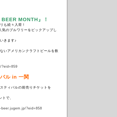
N BEER MONTH』！
リも続々入荷！
人気のブルワリーをピックアップし
いきます♪
ないアメリカンクラフトビールを飲
p/?eid=859
バル in 一関
スティバルの前売りチケットを
ントで、
o-beer.jugem.jp/?eid=858