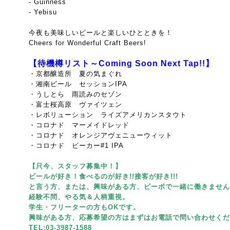
- Guinness
- Yebisu
今夜も美味しいビールと楽しいひとときを！
Cheers for Wonderful Craft Beers!
【待機樽リスト～Coming Soon Next Tap!!】
・京都醸造所 夏の気まぐれ
・湘南ビール セッションIPA
・うしとら 雨読みのセゾン
・富士桜高原 ヴァイツェン
・レボリューション ライズアメリカンスタウト
・コロナド マーメイドレッド
・コロナド オレンジアヴェニューウィット
・コロナド ビーカー#1 IPA
【只今、スタッフ募集中！】
ビールが好き！食べるのが好き!!接客が好き!!!
と言う方、または、興味がある方、ビーボで一緒に働きません
経験不問、やる気＆人柄重視。
学生・フリーターの方もOKです。
興味がある方、応募希望の方はまずはお電話で問い合わせくだ
TEL:03-3987-1588