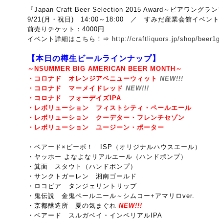
『Japan Craft Beer Selection 2015 Award
～ビアワングラン
9/21(月・祝日) 14:00～18:00 ／ すみだ産業会館イベン
前売りチケット：4000円
イベント詳細はこちら！⇒
http://craftliquors.jp/shop/beer
【本日の樽生ビールラインナップ】
～NSUMMER BIG AMERICAN BEER MONTH～
・コロナド オレンジアベニューウィット
NEW!!!
・コロナド マーメイドレッド
NEW!!!
・コロナド フォーデイズIPA
・レボリューション フィストシティ・ペールエール
・レボリューション クーデター・フレンチセゾン
・レボリューション ユージーン・ポーター
・ベアード×ビーボ！ ISP（
オリジナルハウスエール）
・ヤッホー よなよなリアルエール（ハンドポンプ）
・箕面 スタウト（ハンドポンプ）
・サンクトガーレン 湘南ゴールド
・ロコビア タンジェリントリップ
・鬼伝説 金鬼ペールエール～シムコー+アマリロver.
・京都醸造所 夏の気まぐれ
NEW!!!
・ベアード スルガベイ・インペリアルIPA