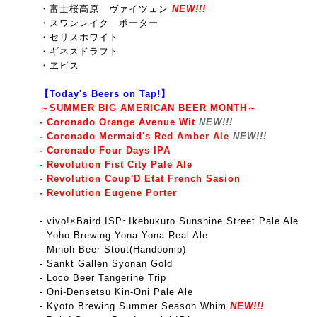
・富士桜高原 ヴァイツェン
NEW!!!
・スワンレイク ポーター
・セリスホワイト
・ギネ
スドラフト
・ヱビス
【Today's Beers on Tap!】
～SUMMER BIG AMERICAN BEER MONTH～
- Coronado Orange Avenue Wit
NEW!!!
- Coronado Mermaid's Red Amber Ale
NEW!!!
- Coronado Four Days IPA
- Revolution Fist City Pale Ale
- Revolution Coup'D Etat French Sasion
- Revolution Eugene Porter
-
vivo!×Baird ISP~Ikebukuro Sunshine Street Pale Ale
- Yoho Brewing Yona Yona Real Ale
- Minoh Beer Stout(Handpomp)
- Sankt Gallen Syonan Gold
- Loco Beer Tangerine Trip
- Oni-Densetsu Kin-Oni Pale Ale
- Kyoto Brewing Summer Season Whim
NEW!!!