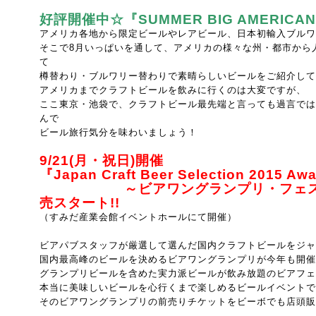
好評開催中☆
『SUMMER BIG AMERICA
アメリカ各地から限定ビールやレアビール、日本初輸入ブルワ
そこで8月いっぱいを通して、アメリカの様々な州・都市から
て
樽替わり・ブルワリー替わりで素晴らしいビールをご紹介して
アメリカまでクラフトビールを飲みに行くのは大変ですが、
ここ東京・池袋で、
クラフトビール最先端と言っても過言では
んで
ビール旅行気分を味わいましょう！
9/21(月・祝日)開催
『Japan Craft Beer Selection 2015 Aw
～ビアワングランプリ・フェス
売スタート!!
（すみだ産業会館イベントホールにて開催）
ビアパブスタッフが厳選して選んだ国内クラフトビールをジャ
国内最高峰のビールを決めるビアワングランプリが今年も開催
グランプリビールを含めた実力派ビールが飲み放題のビアフェ
本当に美味しいビールを心行くまで楽しめるビールイベントで
そのビアワングランプリの前売りチケットをビーボでも店頭販