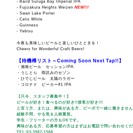
- Baird Suruga Bay Imperial IPA
- Fujizakura Heights Weizen
NEW!!!
- Swan Lake Porter
- Celis White
- Guinness
- Yebisu
今夜も美味しいビールと楽しいひとときを！
Cheers for Wonderful Craft Beers!
【待機樽リスト～Coming Soon Next Tap!!】
・湘南ビール セッションIPA
・うしとら 雨読みのセゾン
・ひでじビール 太陽のラガー
・コロナド ビーカー#1 IPA
【只今、スタッフ募集中！】
ビールが好き！食べるのが好き!!接客が好き!!!
と言う方、または、興味がある方、ビーボで一緒に働きません
経験不問、やる気＆人柄重視。
学生・フリーターの方もOKです。
興味がある方、応募希望の方はまずはお電話で問い合わせくだ
TEL:03-3987-1588