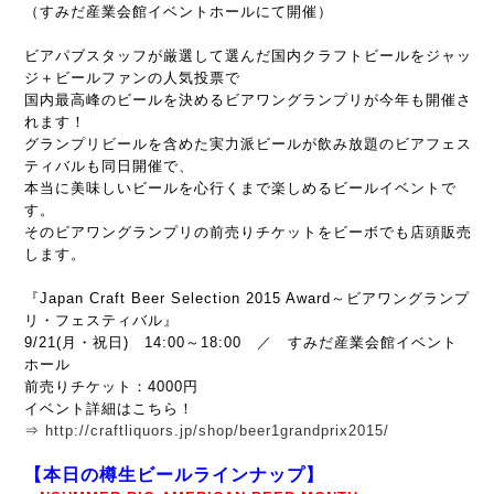
（すみだ産業会館イベントホールにて開催）
ビアパブスタッフが厳選して選んだ国内クラフトビールをジャッ
ジ＋ビールファンの人気投票で
国内最高峰のビールを決めるビアワングランプリが今年も開催さ
れます！
グランプリビールを含めた実力派ビールが飲み放題のビアフェス
ティバルも同日開催で、
本当に美味しいビールを心行くまで楽しめるビールイベントで
す。
そのビアワングランプリの前売りチケットをビーボでも店頭販売
します。
『Japan Craft Beer Selection 2015 Award
～ビアワングランプ
リ・フェスティバル』
9/21(月・祝日) 14:00～18:00 ／ すみだ産業会館イベント
ホール
前売りチケット：4000円
イベント詳細はこちら！
⇒
http://craftliquors.jp/shop/beer1grandprix2015/
【本日の樽生ビールラインナップ】