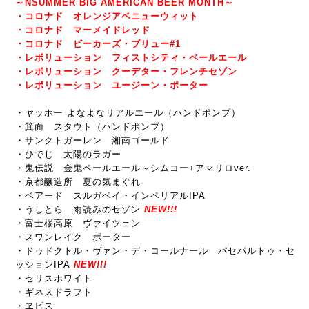
～NSUMMER BIG AMERICAN BEER MONTH～
・コロナド オレンジアベニューウィット
・コロナド マーメイドレッド
・コロナド ビーカーズ・ブリュー#1
・レボリューション フィストシティ・ペールエール
・レボリューション クーデター・フレンチセゾン
・レボリューション ユージーン・ポーター
・ヤッホー よなよなリアルエール（ハンドポンプ）
・箕面 スタウト（ハンドポンプ）
・サンクトガーレン 湘南ゴールド
・ひでじ 太陽のラガー
・鬼伝説 金鬼ペールエール～シムコー+アマリロver.
・京都醸造所 夏の気まぐれ
・ベアード スルガベイ・インペリアルIPA
・うしとら 雨読みのセゾン
NEW!!!
・富士桜高原 ヴァイツェン
・スワンレイク ポーター
・
ドゥドクトル・ヴァン・デ・コールナール パセパルトゥ・セ
ッションIPA
NEW!!!
・セリスホワイト
・ギネ
スドラフト
・ヱビス