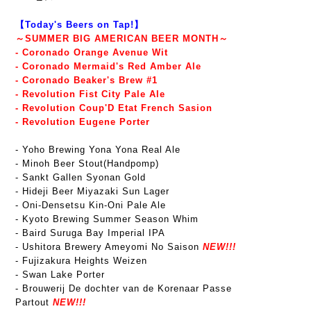
【Today's Beers on Tap!】
～SUMMER BIG AMERICAN BEER MONTH～
- Coronado Orange Avenue Wit
- Coronado Mermaid's Red Amber Ale
- Coronado Beaker's Brew #1
- Revolution Fist City Pale Ale
- Revolution Coup'D Etat French Sasion
- Revolution Eugene Porter
- Yoho Brewing Yona Yona Real Ale
- Minoh Beer Stout(Handpomp)
- Sankt Gallen Syonan Gold
- Hideji Beer Miyazaki Sun Lager
- Oni-Densetsu Kin-Oni Pale Ale
- Kyoto Brewing Summer Season Whim
- Baird Suruga Bay Imperial IPA
- Ushitora Brewery Ameyomi No Saison
NEW!!!
- Fujizakura Heights Weizen
- Swan Lake Porter
- Brouwerij De dochter van de Korenaar Passe
Partout
NEW!!!