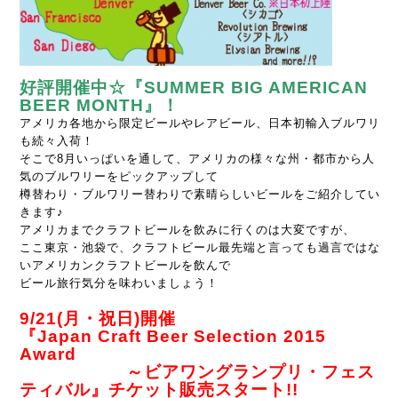
好評開催中☆
『SUMMER BIG AMERICAN
BEER MONTH』！
アメリカ各地から限定ビールやレアビール、日本初輸入ブルワリ
も続々入荷！
そこで8月いっぱいを通して、アメリカの様々な州・都市から人
気のブルワリーをピックアップして
樽替わり・ブルワリー替わりで素晴らしいビールをご紹介してい
きます♪
アメリカまでクラフトビールを飲みに行くのは大変ですが、
ここ東京・池袋で、
クラフトビール最先端と言っても過言ではな
いアメリカンクラフトビールを飲んで
ビール旅行気分を味わいましょう！
9/21(月・祝日)開催
『Japan Craft Beer Selection 2015
Award
～ビアワングランプリ・フェス
ティバル』
チケット販売スタート!!