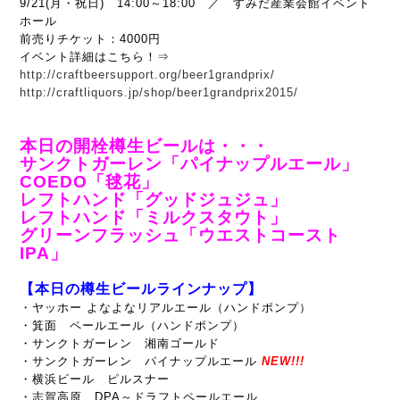
9/21(月・祝日) 14:00～18:00 ／ すみだ産業会館イベント
ホール
前売りチケット：4000円
イベント詳細はこちら！⇒
http://craftbeersupport.org/beer1grandprix/
http://craftliquors.jp/shop/beer1grandprix2015/
本日の開栓樽生ビールは・・・
サンクトガーレン「パイナップルエール」
COEDO「毬花
」
レフトハンド「グッドジュジュ」
レフトハンド「ミルクスタウト」
グリーンフラッシュ「ウエストコースト
IPA」
【本日の樽生ビールラインナップ】
・ヤッホー よなよなリアルエール（ハンドポンプ）
・箕面 ペールエール（ハンドポンプ）
・サンクトガーレン 湘南ゴールド
・サンクトガーレン パイナップルエール
NEW!!!
・横浜ビール ピルスナー
・志賀高原 DPA～ドラフトペールエール