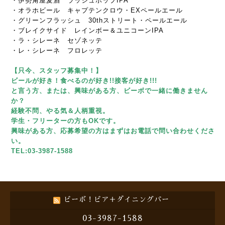
・伊勢角屋麦酒 ラッシュホップIPA
・オラホビール キャプテンクロウ・EXペールエール
・グリーンフラッシュ 30thストリート・ペールエール
・ブレイクサイド レインボー＆ユニコーンIPA
・ラ・シレーネ セゾネッテ
・レ・シレーネ フロレッテ
【只今、スタッフ募集中！】
ビールが好き！食べるのが好き!!接客が好き!!!
と言う方、または、興味がある方、ビーボで一緒に働きません
か？
経験不問、やる気＆人柄重視。
学生・フリーターの方もOKです。
興味がある方、応募希望の方はまずはお電話で問い合わせくださ
い。
TEL:03-3987-1588
ビーボ！ビア＋ダイニングバー
03-3987-1588