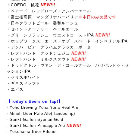
・COEDO 毬花
NEW!!!
・ベアード レッドローズ・アンバーエール
・富士桜高原 マンダリナバーバリア
※本日のみ欠品です
・日本クラフトビール 馨和ルージュ
・セイントアーチャー ペールエール
・グリーンフラッシュ ウエストコーストIPA
NEW!!!
・ホップワークス エース・オブ・
スペード・インペリアルIPA
・デンバービア グラハムクラッカーポーター
・レフトハンド グッドジュジュ
NEW!!!
・レフトハンド ミルクスタウト
NEW!!!
・
ドゥドクトル・ヴァン・デ・コールナール パセパルトゥ・セ
ッションIPA
・セリスホワイト
・ギネ
スドラフト
・ヱビス
【Today's Beers on Tap!】
- Yoho Brewing Yona Yona Real Ale
- Minoh Beer Pale Ale(Handpomp)
- Sankt Gallen Syonan Gold
- Sankt Gallen Pineapple Ale
NEW!!!
- Yokohama Beer Pilsner