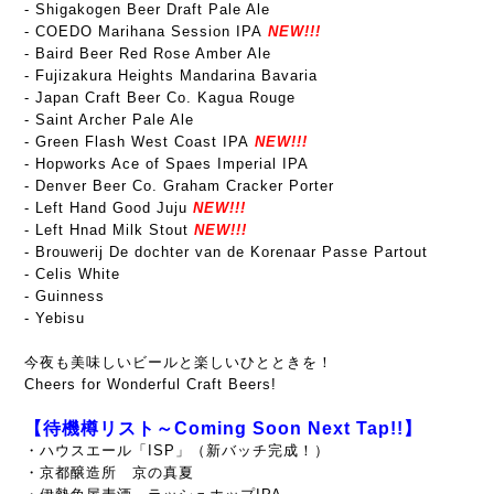
- Shigakogen Beer Draft Pale Ale
- COEDO Marihana Session IPA
NEW!!!
- Baird Beer Red Rose Amber Ale
- Fujizakura Heights Mandarina Bavaria
- Japan Craft Beer Co. Kagua Rouge
- Saint Archer Pale Ale
- Green Flash West Coast IPA
NEW!!!
- Hopworks Ace of Spaes Imperial IPA
- Denver Beer Co. Graham Cracker Porter
- Left Hand Good Juju
NEW!!!
- Left Hnad Milk Stout
NEW!!!
- Brouwerij De dochter van de Korenaar Passe Partout
- Celis White
- Guinness
- Yebisu
今夜も美味しいビールと楽しいひとときを！
Cheers for Wonderful Craft Beers!
【待機樽リスト～Coming Soon Next Tap!!】
・ハウスエール「ISP」（新バッチ完成！）
・京都醸造所 京の真夏