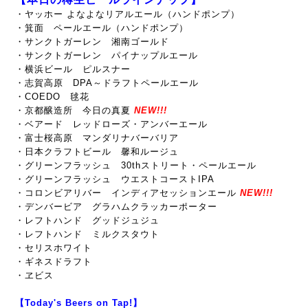
・ヤッホー よなよなリアルエール（ハンドポンプ）
・箕面 ペールエール（ハンドポンプ）
・サンクトガーレン 湘南ゴールド
・サンクトガーレン パイナップルエール
・横浜ビール ピルスナー
・志賀高原 DPA～ドラフトペールエール
・COEDO 毬花
・京都醸造所 今日の真夏
NEW!!!
・ベアード レッドローズ・アンバーエール
・富士桜高原 マンダリナバーバリア
・日本クラフトビール 馨和ルージュ
・グリーンフラッシュ 30thストリート・ペールエール
・グリーンフラッシュ ウエストコーストIPA
・コロンビアリバー インディアセッションエール
NEW!!!
・デンバービア グラハムクラッカーポーター
・レフトハンド グッドジュジュ
・レフトハンド ミルクスタウト
・セリスホワイト
・ギネ
スドラフト
・ヱビス
【Today's Beers on Tap!】