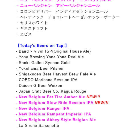
・ニューベルジャン アビーベルジャンエール
・コロンビアリバー インディアセッションエール
・ヘレティック チョコレートヘーゼルナッツ・ポーター
・セリスホワイト
・ギネ
スドラフト
・ヱビス
【Today's Beers on Tap!】
- Baird × vivo! ISP(Original House Ale)
- Yoho Brewing Yona Yona Real Ale
- Sankt Gallen Syonan Gold
- Yokohama Beer Pilsner
- Shigakogen Beer Harvest Brew Pale Ale
- COEDO Marihana Session IPA
- Daisen G Beer Weizen
- Japan Craft Beer Co. Kagua Rouge
- New Belgium Fat Tire Amber Ale
NEW!!!
- New Belgium Slow Ride Session IPA
NEW!!!
- New Belgium Ranger IPA
- New Belgium Rampant Imperial IPA
- New Belgium Abbey Style Belgian Ale
- La Sirene Saisonette