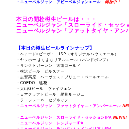
・ニューベルジャン アビーベルジャンエール
開栓中！
本日の開栓樽生ビールは・・・
ニューベルジャン「スローライド・セッショ
ニューベルジャン「ファットタイヤ・アン
【本日の樽生ビールラインナップ】
・ベアード×ビーボ！ ISP（オリジナルハウスエール）
・ヤッホー よなよなリアルエール（ハンドポンプ）
・サンクトガーレン 湘南ゴールド
・横浜ビール ピルスナー
・志賀高原 ハーヴェストブリュー・ペールエール
・COEDO 毬花
・大山Gビール ヴァイツェン
・日本クラフトビール 馨和ルージュ
・ラ・シレーネ セゾネッテ
・ニューベルジャン ファットタイヤ―・アンバーエール
NEW
・ニューベルジャン スローライド・セッションIPA
NEW!!!
・ニューベルジャン レンジャーIPA
・ニューベルジャン ランパント・インペリアルIPA