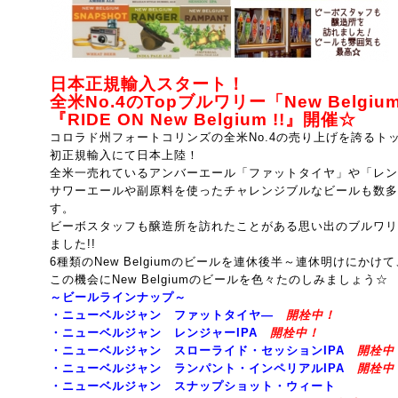
日本正規輸入スタート！
全米No.4のTopブルワリー「New Belgium
『RIDE ON New Belgium !!』開催☆
コロラド州フォートコリンズの全米No.4の売り上げを誇るト
初正規輸入にて日本上陸！
全米一売れているアンバーエール「ファットタイヤ」や「レン
サワーエールや副原料を使ったチャレンジブルなビールも数多
す。
ビーボスタッフも醸造所を訪れたことがある思い出のブルワリ
ました!!
6種類のNew Belgiumのビールを連休後半～連休明けにかけ
この機会にNew Belgiumのビールを色々たのしみましょう☆
～ビールラインナップ～
・ニューベルジャン ファットタイヤ―
開栓中！
・ニューベルジャン レンジャーIPA
開栓中！
・ニューベルジャン スローライド・セッションIPA
開栓中
・ニューベルジャン ランパント・インペリアルIPA
開栓中
・ニューベルジャン スナップショット・ウィート