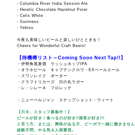
- Columbia River India Session Ale
- Heretic Chocolate Hazelnut Porer
- Celis White
- Guinness
- Yebisu
今夜も美味しいビールと楽しいひとときを！
Cheers for Wonderful Craft Beers!
【待機樽リスト～Coming Soon Next Tap!!】
・伊勢角屋麦酒 ラッシュホップIPA
・オラホビール キャプテンクロウ・EXペールエール
・スワンレイク ポーター
・クラフトリカーズ 日の丸ラガー
・レ・シレーネ フロレッテ
・ニューベルジャン スナップショット・ウィート
【只今、スタッフ募集中！】
ビールが好き！食べるのが好き!!接客が好き!!!
と言う方、または、興味がある方、ビーボで一緒に働きません
経験不問、やる気＆人柄重視。