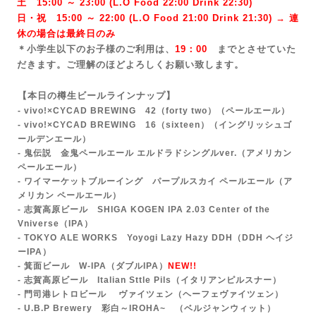
土 15:00 ～ 23:00 (
L.O Food 22:00 Drink 22:3
0)
日・祝 15:00 ～ 22:00 (
L.O Food 21:00 Drink 21:3
0) → 連
休の場合は最終日のみ
＊小学生以下のお子様のご利用は、
19：00
までとさせていた
だきます。ご理解のほどよろしくお願い致します。
【本日の樽生ビールラインナップ】
- vivo!×CYCAD BREWING 42（forty two）
（ペールエール）
- vivo!×CYCAD BREWING 16（sixteen）（イングリッシュゴ
ールデンエール）
- 鬼伝説 金鬼ペールエール エルドラドシングルver.
（アメリカン
ペールエール）
- ワイマーケットブルーイング パープルスカイ ペールエール（ア
メリカン ペールエール）
- 志賀高原ビール SHIGA KOGEN IPA 2.03 Center of the
Vniverse
（IPA）
-
TOKYO ALE WORKS Yoyogi Lazy Hazy DDH
（DDH ヘイジ
ーIPA）
- 箕面ビール W-IPA（ダブルIPA）
NEW!!
- 志賀高原ビール Italian Sttle Pils（イタリアンピルスナー）
- 門司港レトロビール ヴァイツェン（ヘーフェヴァイツェン）
- U.B.P Brewery 彩白～IROHA~ （ベルジャンウィット）