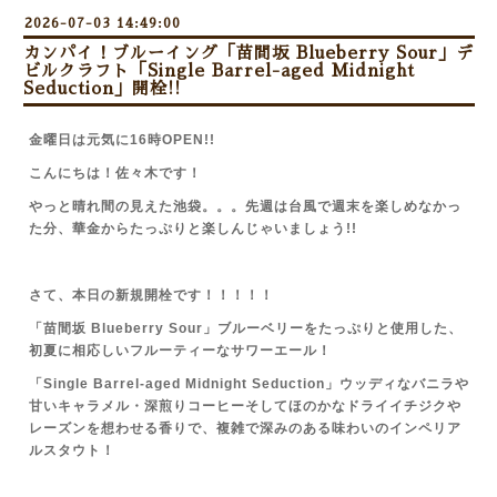
2026-07-03 14:49:00
カンパイ！ブルーイング「苗間坂 Blueberry Sour」デ
ビルクラフト「Single Barrel-aged Midnight
Seduction」開栓!!
金曜日は元気に16時OPEN!!
こんにちは！佐々木です！
やっと晴れ間の見えた池袋。。。先週は台風で週末を楽しめなかっ
た分、華金からたっぷりと楽しんじゃいましょう!!
さて、本日の新規開栓です！！！！！
「苗間坂 Blueberry Sour」ブルーベリーをたっぷりと
使用した、
初夏に相応しいフルーティーなサワーエール！
「Single Barrel-aged Midnight Seduction」ウッディなバニラや
甘いキャラメル・深煎りコーヒーそしてほのかなドライイチジクや
レーズンを想わせる香りで、複雑で深みのある味わいのインペリア
ルスタウト！