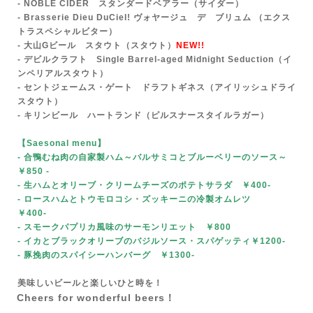
- NOBLE CIDER スタンダードベアラー（サイダー）
- Br
asserie Dieu DuCiel! ヴォヤージュ デ ブリュム （エクス
トラスペシャルビター）
- 大山Gビール
スタウト（スタウト）
NEW!!
- デビルクラフト Single Barrel-aged Midnight Seduction（イ
ンペリアルスタウト）
- セントジェームス・ゲート ドラフトギネス（アイリッシュドライ
スタウト）
- キリンビール ハートランド（ピルスナースタイルラガー）
【Saesonal menu
】
- 合鴨むね肉の自家製ハム～バルサミコとブルーベリーのソース～
￥850
-
- 生ハムとオリーブ・クリームチーズのポテトサラダ ￥400-
- ロースハムとトウモロコシ・ズッキーニの冷製オムレツ
￥400-
- スモークパプリカ風味のサーモンリエット ￥800
- イカとブラックオリーブのバジルソース・スパゲッティ￥1200-
- 豚挽肉のスパイシーハンバーグ ￥1300-
美味しいビールと楽しいひと時を！
Cheers for wonderful beers！