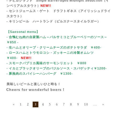
- デビルクラフト Single Barrel-aged Midnight Seduction（イ
ンペリアルスタウト）
NEW!!
- セントジェームス・ゲート ドラフトギネス（アイリッシュドライ
スタウト）
- キリンビール ハートランド（ピルスナースタイルラガー）
【Saesonal menu
】
- 合鴨むね肉の自家製ハム～バルサミコとブルーベリーのソース～
￥850
-
- 生ハムとオリーブ・クリームチーズのポテトサラダ ￥400-
- ロースハムとトウモロコシ・ズッキーニの冷製オムレツ
￥400-
NEW!!
- スモークパプリカ風味のサーモンリエット ￥800
- イカとブラックオリーブのバジルソース・スパゲッティ￥1200-
- 豚挽肉のスパイシーハンバーグ ￥1300-
美味しいビールと楽しいひと時を！
Cheers for wonderful beers！
«
1
2
3
4
5
6
7
8
9
10
...
»