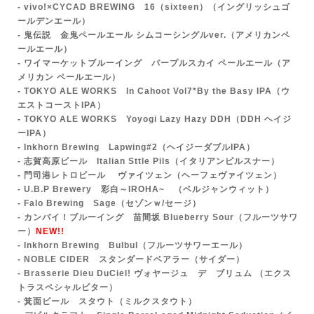
- vivo!×CYCAD BREWING 16（sixteen）（イングリッシュゴ
ールデンエール）
- 鬼伝説 金鬼ペールエール シムコーシングルver.
（アメリカンペ
ールエール）
- ワイマーケットブルーイング パープルスカイ ペールエール（ア
メリカン ペールエール）
- TOKYO ALE WORKS In Cahoot Vol7*By the Basy IPA（ウ
エストコーストIPA）
-
TOKYO ALE WORKS Yoyogi Lazy Hazy DDH
（DDH ヘイジ
ーIPA）
- Inkhorn Brewing Lapwing#2（ヘイジーダブルIPA）
- 志賀高原ビール Italian Sttle Pils（イタリアンピルスナー）
- 門司港レトロビール ヴァイツェン（ヘーフェヴァイツェン）
- U.B.P Brewery 彩白～IROHA~ （ベルジャンウィット）
- Falo Brewing Sage
（セゾンｗ/セージ）
- カンパイ！ブルーイング 苗間坂 Blueberry Sour（フルーツサワ
ー）
NEW!!
- Inkhorn Brewing Bulbul（フルーツサワーエール）
- NOBLE CIDER スタンダードベアラー（サイダー）
- Br
asserie Dieu DuCiel! ヴォヤージュ デ ブリュム （エクス
トラスペシャルビター）
- 箕面ビール
スタウト（ミルクスタウト）