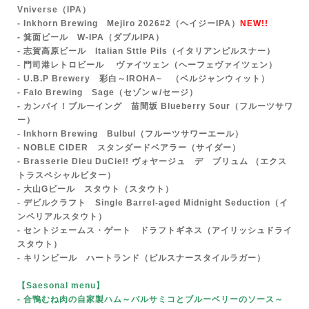
Vniverse
（IPA）
-
Inkhorn Brewing Mejiro 2026#2
（ヘイジーIPA）
NEW!!
- 箕面ビール W-IPA（ダブルIPA）
- 志賀高原ビール Italian Sttle Pils（イタリアンピルスナー）
- 門司港レトロビール ヴァイツェン（ヘーフェヴァイツェン）
- U.B.P Brewery 彩白～IROHA~ （ベルジャンウィット）
- Falo Brewing Sage
（セゾンｗ/セージ）
- カンパイ！ブルーイング 苗間坂 Blueberry Sour（フルーツサワ
ー）
- Inkhorn Brewing Bulbul（フルーツサワーエール）
- NOBLE CIDER スタンダードベアラー（サイダー）
- Br
asserie Dieu DuCiel! ヴォヤージュ デ ブリュム （エクス
トラスペシャルビター）
- 大山Gビール
スタウト（スタウト）
- デビルクラフト Single Barrel-aged Midnight Seduction（イ
ンペリアルスタウト）
- セントジェームス・ゲート ドラフトギネス（アイリッシュドライ
スタウト）
- キリンビール ハートランド（ピルスナースタイルラガー）
【Saesonal menu
】
- 合鴨むね肉の自家製ハム～バルサミコとブルーベリーのソース～