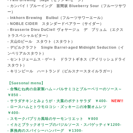
- Falo Brewing Sage
（セゾンｗ/セージ）
- カンパイ！ブルーイング 苗間坂 Blueberry Sour（フルーツサワ
ー）
- Inkhorn Brewing Bulbul（フルーツサワーエール）
- NOBLE CIDER スタンダードベアラー（サイダー）
- Br
asserie Dieu DuCiel! ヴォヤージュ デ ブリュム （エクス
トラスペシャルビター）
- 大山Gビール
スタウト（スタウト）
- デビルクラフト Single Barrel-aged Midnight Seduction（イ
ンペリアルスタウト）
- セントジェームス・ゲート ドラフトギネス（アイリッシュドライ
スタウト）
- キリンビール ハートランド（ピルスナースタイルラガー）
【Saesonal menu
】
- 合鴨むね肉の自家製ハム～バルサミコとブルーベリーのソース～
￥850
-
- サラダチキンとみょうが・大葉のポテトサラダ ￥400-
NEW!!
- ロースハムとトウモロコシ・ズッキーニの冷製オムレツ
￥400-
- スモークパプリカ風味のサーモンリエット ￥800
- イカとブラックオリーブのバジルソース・スパゲッティ￥1200-
- 豚挽肉のスパイシーハンバーグ ￥1300-