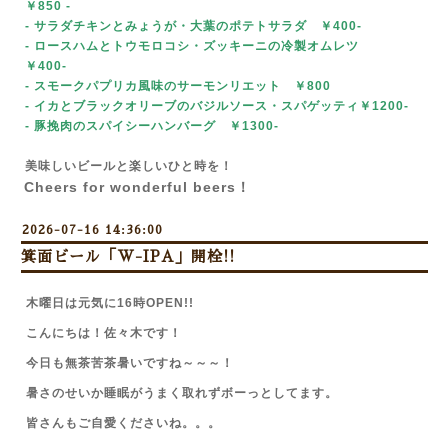
￥850
-
- サラダチキンとみょうが・大葉のポテトサラダ ￥400-
- ロースハムとトウモロコシ・ズッキーニの冷製オムレツ
￥400-
- スモークパプリカ風味のサーモンリエット ￥800
- イカとブラックオリーブのバジルソース・スパゲッティ￥1200-
- 豚挽肉のスパイシーハンバーグ ￥1300-
美味しいビールと楽しいひと時を！
Cheers for wonderful beers！
2026-07-16 14:36:00
箕面ビール「W-IPA」開栓!!
木曜日は元気に16時OPEN!!
こんにちは！佐々木です！
今日も無茶苦茶暑いですね～～～！
暑さのせいか睡眠がうまく取れずボーっとしてます。
皆さんもご自愛くださいね。。。