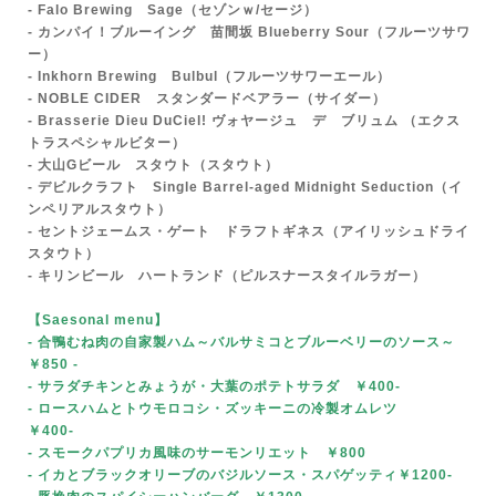
- Falo Brewing Sage
（セゾンｗ/セージ）
- カンパイ！ブルーイング 苗間坂 Blueberry Sour（フルーツサワ
ー）
- Inkhorn Brewing Bulbul（フルーツサワーエール）
- NOBLE CIDER スタンダードベアラー（サイダー）
- Br
asserie Dieu DuCiel! ヴォヤージュ デ ブリュム （エクス
トラスペシャルビター）
- 大山Gビール
スタウト（スタウト）
- デビルクラフト Single Barrel-aged Midnight Seduction（イ
ンペリアルスタウト）
- セントジェームス・ゲート ドラフトギネス（アイリッシュドライ
スタウト）
- キリンビール ハートランド（ピルスナースタイルラガー）
【Saesonal menu
】
- 合鴨むね肉の自家製ハム～バルサミコとブルーベリーのソース～
￥850
-
- サラダチキンとみょうが・大葉のポテトサラダ ￥400-
- ロースハムとトウモロコシ・ズッキーニの冷製オムレツ
￥400-
- スモークパプリカ風味のサーモンリエット ￥800
- イカとブラックオリーブのバジルソース・スパゲッティ￥1200-