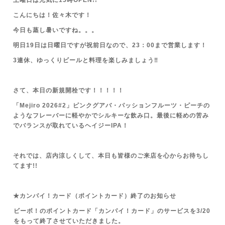
土曜日は元気に15時OPEN!!
こんにちは！佐々木です！
今日も蒸し暑いですね。。。
明日19日は日曜日ですが祝前日なので、23：00まで営業します！
3連休、ゆっくりビールと料理を楽しみましょう‼
さて、本日の新規開栓です！！！！！
「Mejiro 2026#2」ピンクグアバ・パッションフルーツ・ピーチの
ようなフレーバーに軽やかでシルキーな飲み口。最後に軽めの苦み
でバランスが取れているヘイジーIPA！
それでは、店内涼しくして、本日も皆様のご来店を心からお待ちし
てます!!
★カンパイ！カード（ポイントカード）終了のお知らせ
ビーボ！のポイントカード「カンパイ！カード」のサービスを3/20
をもって終了させていただきました。