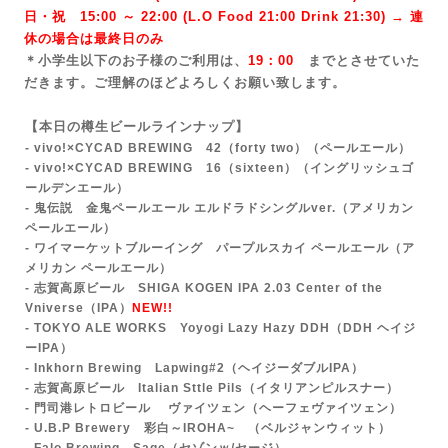
日・祝 15:00 ～ 22:00 (
L.O Food 21:00 Drink 21:3
0) → 連
休の場合は最終日のみ
＊小学生以下のお子様のご利用は、
19：00
までとさせていた
だきます。ご理解のほどよろしくお願い致します。
【本日の樽生ビールラインナップ】
- vivo!×CYCAD BREWING 42（forty two）
（ペールエール）
- vivo!×CYCAD BREWING 16（sixteen）（イングリッシュゴ
ールデンエール）
- 鬼伝説 金鬼ペールエール エルドラドシングルver.
（アメリカン
ペールエール）
- ワイマーケットブルーイング パープルスカイ ペールエール（ア
メリカン ペールエール）
- 志賀高原ビール SHIGA KOGEN IPA 2.03 Center of the
Vniverse
（IPA）
NEW!!
-
TOKYO ALE WORKS Yoyogi Lazy Hazy DDH
（DDH ヘイジ
ーIPA）
- Inkhorn Brewing Lapwing#2（ヘイジーダブルIPA）
- 志賀高原ビール Italian Sttle Pils（イタリアンピルスナー）
- 門司港レトロビール ヴァイツェン（ヘーフェヴァイツェン）
- U.B.P Brewery 彩白～IROHA~ （ベルジャンウィット）