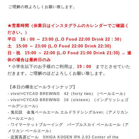
ご理解の程よろしくお願い致します。
★営業時間（休業日はインスタグラムのカレンダーでご確認く
ださい。）
平日 16：00 ～ 23:00 (L.O Food 22:00 Drink 22：3
0）
土 15:00 ～ 23:00 (
L.O Food 22:00 Drink 22:3
0)
日・祝 15:00 ～ 22:00 (
L.O Food 21:00 Drink 21:3
0) → 連
休の場合は最終日のみ
＊小学生以下のお子様のご利用は、
19：00
までとさせていた
だきます。ご理解のほどよろしくお願い致します。
【本日の樽生ビールラインナップ】
- vivo!×CYCAD BREWING 42（forty two）
（ペールエール）
- vivo!×CYCAD BREWING 16（sixteen）（イングリッシュゴ
ールデンエール）
- 鬼伝説 金鬼ペールエール エルドラドシングルver.
（アメリカン
ペールエール）
- ワイマーケットブルーイング パープルスカイ ペールエール（ア
メリカン ペールエール）
- 志賀高原ビール SHIGA KOGEN IPA 2.03 Center of the