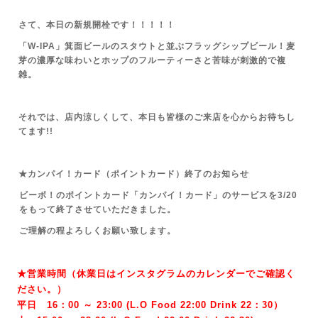
さて、本日の新規開栓です！！！！！
「W-IPA」箕面ビールのスタウトと並ぶフラッグシップビール！麦
芽の濃厚な味わいとホップのフルーティーさと苦味が刺激的で複
雑。
それでは、店内涼しくして、本日も皆様のご来店を心からお待ちし
てます!!
★カンパイ！カード（ポイントカード）終了のお知らせ
ビーボ！のポイントカード「カンパイ！カード」のサービスを3/20
をもって終了させていただきました。
ご理解の程よろしくお願い致します。
★営業時間（休業日はインスタグラムのカレンダーでご確認く
ださい。）
平日 16：00 ～ 23:00 (L.O Food 22:00 Drink 22：3
0）