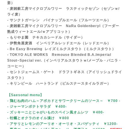
姜）
- 麦雑穀工房マイクロブルワリー ラスティックセゾン（セゾンｗ/
ライ麦）
- サンクトガーレン パイナップルエール（フルーツエール）
- 麦雑穀工房マイクロブルワリー NaRa Goldenberyl（フーダー
熟成ウィートエール/ｗアプリコット）
- もりやま園 テキカカシードル（サイダー）
- 伊勢角屋麦酒 インペリアルレッドエール（レッドエール）
- Be Easy
Brewing
レイズミルクスタウト（ミルクスタウト）
- TOKYO ALE WORKS Remouse Blended B.A.Imperial
Stout~Special ver.（インペリアルスタウトｗ/メープル・バニラ・
コーヒー）
- セントジェームス・ゲート ドラフトギネス（アイリッシュドライ
スタウト）
- キリンビール ハートランド（ピルスナースタイルラガー）
【Saesonal menu
】
- 鶏むね肉のハム～アボカドとサワークリームのソース～ ￥700
-
- ジャーマンポテトサラダ ￥400-
- ズッキーニとじゃがいものスペイン風オムレツ ￥400-
- 牡蠣とオクラのオイル漬け ￥800
- アサリとレモンのアーリオ・オーリオ・スパゲッティ ￥1200-