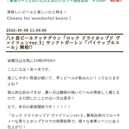
- 豚肩ロースと白いんげん豆のシェリー酒煮込み ￥1500-
NEW!!
美味しいビールと楽しいひと時を！
Cheers for wonderful beers！
2026-05-08 11:00:00
八ヶ岳ビールタッチダウン「ロック ドライホップド ヴ
ァイツェンver.3」サンクトガーレン「パイナップルエ
ール」開栓!!
金曜日は元気に16時OPEN!!
こんにちは！佐々木です。
過ごしやすい気候が続いて、早くビールが飲みたい！ってなります
よね？
個人的な好みですが、暑い日は酸味の強いビールが美味しく感じる
ので、まだ試したことのない方は是非！
さて、本日の新規開栓です！！！！！
「ロック ドライホップド ヴァイツェンver.3」酵母由来のフルーテ
ィーな香りとホップアロマの相乗効果で、様々な食事シーンにあう
仕上がり！