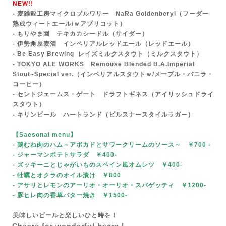
NEW!!
- 麦雑穀工房マイクロブルワリー NaRa Goldenberyl（フーダー
熟成ウィートエール/ｗアプリコット）
- もりやま園 テキカカシードル（サイダー）
- 伊勢角屋麦酒 インペリアルレッドエール（レッドエール）
- Be Easy
Brewing
レイズミルクスタウト（ミルクスタウト）
- TOKYO ALE WORKS Remouse Blended B.A.Imperial
Stout~Special ver.（インペリアルスタウトｗ/メープル・バニラ・
コーヒー）
- セントジェームス・ゲート ドラフトギネス（アイリッシュドライ
スタウト）
- キリンビール ハートランド（ピルスナースタイルラガー）
【Saesonal menu
】
- 鶏むね肉のハム～アボカドとサワークリームのソース～ ￥700
-
- ジャーマンポテトサラダ ￥400-
- ズッキーニとじゃがいものスペイン風オムレツ ￥400-
- 牡蠣とオクラのオイル漬け ￥800
- アサリとレモンのアーリオ・オーリオ・スパゲッティ ￥1200-
- 豚ヒレ肉の香草バター焼き ￥1500-
美味しいビールと楽しいひと時を！