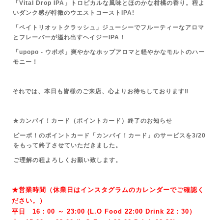
「Vital Drop IPA」トロピカルな風味とほのかな柑橘の香り。程よ
いダンク感が特徴のウエストコーストIPA!
「ペイトリオットクラッシュ」ジューシーでフルーティーなアロマ
とフレーバーが溢れ出すヘイジーIPA！
「upopo - ウポポ」爽やかなホップアロマと軽やかなモルトのハー
モニー！
それでは、本日も皆様のご来店、心よりお待ちしております‼
★カンパイ！カード（ポイントカード）終了のお知らせ
ビーボ！のポイントカード「カンパイ！カード」のサービスを3/20
をもって終了させていただきました。
ご理解の程よろしくお願い致します。
★営業時間（休業日はインスタグラムのカレンダーでご確認く
ださい。）
平日 16：00 ～ 23:00 (L.O Food 22:00 Drink 22：3
0）