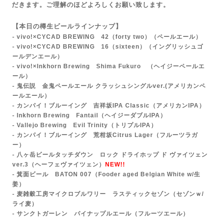
だきます。ご理解のほどよろしくお願い致します。
【本日の樽生ビールラインナップ】
- vivo!×CYCAD BREWING 42（forty two）
（ペールエール）
- vivo!×CYCAD BREWING 16（sixteen）（イングリッシュゴ
ールデンエール）
- vivo!×Inkhorn Brewing Shima Fukuro （ヘイジーペールエ
ール）
- 鬼伝説 金鬼ペールエール クラッシュシングルver.(アメリカンペ
ールエール）
- カンパイ！ブルーイング 吉祥坂IPA Classic（アメリカンIPA）
- Inkhorn Brewing Fantail（ヘイジーダブルIPA）
- Vallejo Brewing Evil Trinity（トリプルIPA）
- カンパイ！ブルーイング 荒柑坂Citrus Lager（フルーツラガ
ー）
- 八ヶ岳ビールタッチダウン ロック ドライホップ ド ヴァイツェン
ver.3（ヘーフェヴァイツェン）
NEW!!
- 箕面ビール BATON 007（Fooder aged Belgian White w/生
姜）
- 麦雑穀工房マイクロブルワリー ラスティックセゾン（セゾンｗ/
ライ麦）
- サンクトガーレン パイナップルエール（フルーツエール）