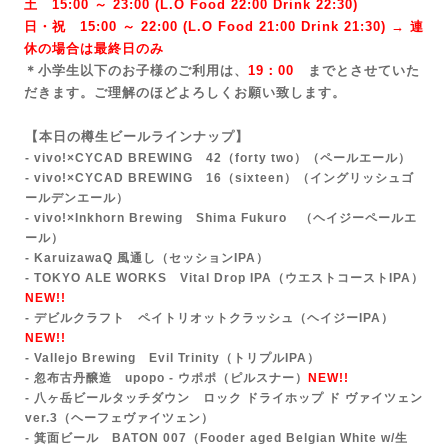
土 15:00 ～ 23:00 (
L.O Food 22:00 Drink 22:3
0)
日・祝 15:00 ～ 22:00 (
L.O Food 21:00 Drink 21:3
0) → 連
休の場合は最終日のみ
＊小学生以下のお子様のご利用は、
19：00
までとさせていた
だきます。ご理解のほどよろしくお願い致します。
【本日の樽生ビールラインナップ】
- vivo!×CYCAD BREWING 42（forty two）
（ペールエール）
- vivo!×CYCAD BREWING 16（sixteen）（イングリッシュゴ
ールデンエール）
- vivo!×Inkhorn Brewing Shima Fukuro （ヘイジーペールエ
ール）
-
KaruizawaQ 風通し（セッションIPA）
- TOKYO ALE WORKS Vital Drop IPA（ウエストコーストIPA）
NEW!!
- デビルクラフト ペイトリオットクラッシュ（ヘイジーIPA）
NEW!!
- Vallejo Brewing Evil Trinity（トリプルIPA）
- 忽布古丹醸造 upopo - ウポポ（ピルスナー）
NEW!!
- 八ヶ岳ビールタッチダウン ロック ドライホップ ド ヴァイツェン
ver.3（ヘーフェヴァイツェン）
- 箕面ビール BATON 007（Fooder aged Belgian White w/生