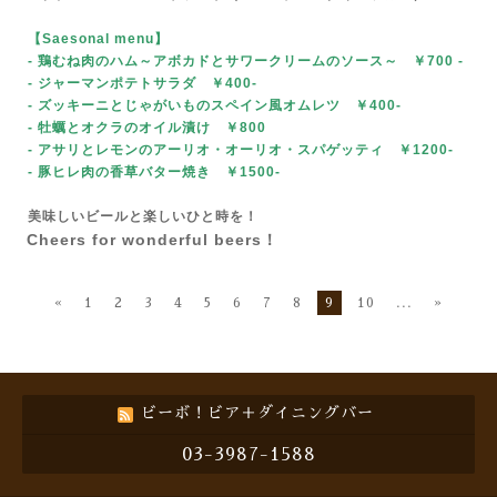
【Saesonal menu
】
- 鶏むね肉のハム～アボカドとサワークリームのソース～ ￥700
-
- ジャーマンポテトサラダ ￥400-
- ズッキーニとじゃがいものスペイン風オムレツ ￥400-
- 牡蠣とオクラのオイル漬け ￥800
- アサリとレモンのアーリオ・オーリオ・スパゲッティ ￥1200-
- 豚ヒレ肉の香草バター焼き ￥1500-
美味しいビールと楽しいひと時を！
Cheers for wonderful beers！
«
1
2
3
4
5
6
7
8
9
10
...
»
ビーボ！ビア＋ダイニングバー
03-3987-1588