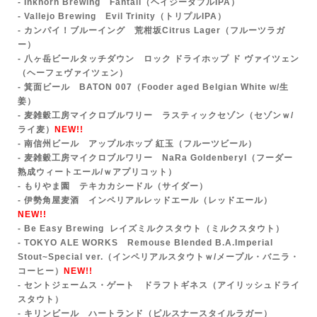
- Inkhorn Brewing Fantail（ヘイジーダブルIPA）
- Vallejo Brewing Evil Trinity（トリプルIPA）
- カンパイ！ブルーイング 荒柑坂Citrus Lager（フルーツラガ
ー）
- 八ヶ岳ビールタッチダウン ロック ドライホップ ド ヴァイツェン
（ヘーフェヴァイツェン）
- 箕面ビール BATON 007（Fooder aged Belgian White w/生
姜）
- 麦雑穀工房マイクロブルワリー ラスティックセゾン（セゾンｗ/
ライ麦）
NEW!!
- 南信州ビール アップルホップ 紅玉（フルーツビール）
- 麦雑穀工房マイクロブルワリー NaRa Goldenberyl（フーダー
熟成ウィートエール/ｗアプリコット）
- もりやま園 テキカカシードル（サイダー）
- 伊勢角屋麦酒 インペリアルレッドエール（レッドエール）
NEW!!
- Be Easy
Brewing
レイズミルクスタウト（ミルクスタウト）
- TOKYO ALE WORKS Remouse Blended B.A.Imperial
Stout~Special ver.（インペリアルスタウトｗ/メープル・バニラ・
コーヒー）
NEW!!
- セントジェームス・ゲート ドラフトギネス（アイリッシュドライ
スタウト）
- キリンビール ハートランド（ピルスナースタイルラガー）