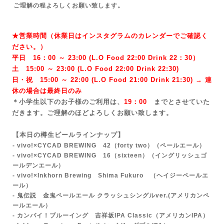
ご理解の程よろしくお願い致します。
★営業時間（休業日はインスタグラムのカレンダーでご確認く
ださい。）
平日 16：00 ～ 23:00 (L.O Food 22:00 Drink 22：3
0）
土 15:00 ～ 23:00 (
L.O Food 22:00 Drink 22:3
0)
日・祝 15:00 ～ 22:00 (
L.O Food 21:00 Drink 21:3
0) → 連
休の場合は最終日のみ
＊小学生以下のお子様のご利用は、
19：00
までとさせていた
だきます。ご理解のほどよろしくお願い致します。
【本日の樽生ビールラインナップ】
- vivo!×CYCAD BREWING 42（forty two）
（ペールエール）
- vivo!×CYCAD BREWING 16（sixteen）（イングリッシュゴ
ールデンエール）
- vivo!×Inkhorn Brewing Shima Fukuro （ヘイジーペールエ
ール）
- 鬼伝説 金鬼ペールエール クラッシュシングルver.(アメリカンペ
ールエール）
- カンパイ！ブルーイング 吉祥坂IPA Classic（アメリカンIPA）